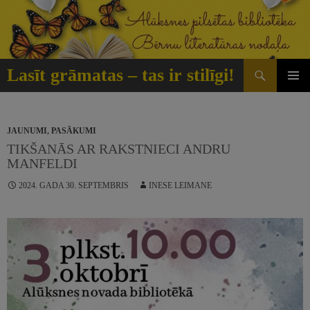
Doties
uz
saturu
Meklēt
Lasīt grāmatas – tas ir stilīgi!
GALVE
IZVĒLN
JAUNUMI
,
PASĀKUMI
TIKŠANĀS AR RAKSTNIECI ANDRU
MANFELDI
2024. GADA 30. SEPTEMBRIS
INESE LEIMANE