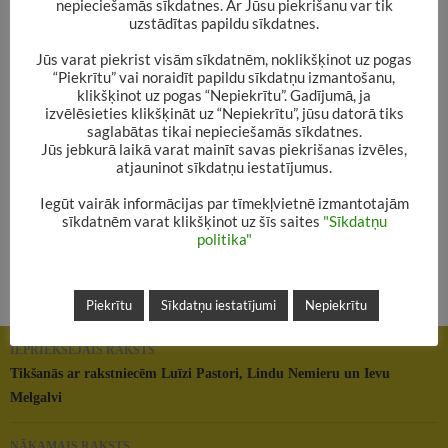
nepieciešamās sīkdatnes. Ar Jūsu piekrišanu var tik
uzstādītas papildu sīkdatnes.
3. oktobrī Alūksnes novada bibliotēkā viesosies rakstniece
Andra Manfelde.
Jūs varat piekrist visām sīkdatnēm, noklikšķinot uz pogas
Viņa ir viena no 6 rakstniekiem, kuri ar Valsts Kultūrkapitāla
“Piekrītu” vai noraidīt papildu sīkdatņu izmantošanu,
klikšķinot uz pogas “Nepiekrītu”. Gadījumā, ja
fonda finansiālu atbalstu (projekts “Rakstnieks + grāmata +
izvēlēsieties klikšķināt uz “Nepiekrītu”, jūsu datorā tiks
lasītājs = lasītprieks 5”) šoruden tiekas ar Alūksnes novada
saglabātas tikai nepieciešamās sīkdatnes.
bērniem un jauniešiem. Pie mums jau ciemojās Ieva Melgalve,
Jūs jebkurā laikā varat mainīt savas piekrišanas izvēles,
atjauninot sīkdatņu iestatījumus.
Linda Nemiera, Luīze Pastore un Marts Pujāts. Vēl gaidām
ciemos Andru Manfeldi un Māri Runguli.
Iegūt vairāk informācijas par tīmekļvietnē izmantotajām
#vkkf
sīkdatnēm varat klikšķinot uz šīs saites
"Sīkdatņu
politika"
#rakstnieksbiblioteka
#lasītprieks
Piekrītu
Sīkdatņu iestatījumi
Nepiekrītu
Rakstu
IEPRIEKŠĒJAIS RAKSTS
navigācija
Tikšanās ar rakstniecēm Luīzi Pastori, Lindu Nemieru un Ievu
Melgalvi
NĀKAMAIS RAKSTS