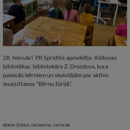
28. februārī PII Sprīdītis apmeklēja Alūksnes
bibliotēkas bibliotekāre Z. Drozdova, kura
pateicās bērniem un skolotājām par aktīvo
iesaistīšanos “Bērnu žūrijā”.
BĒRNU ŽŪRIJA
,
GRĀMATAS
,
JAUNUMI