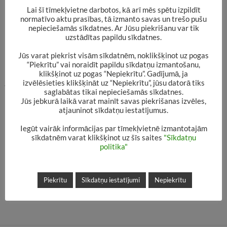
valodas.
Lai šī tīmekļvietne darbotos, kā arī mēs spētu izpildīt
Katrā vecumgrupā ir jāvērtē piecas grāmatas, bet
normatīvo aktu prasības, tā izmanto savas un trešo pušu
nepieciešamās sīkdatnes. Ar Jūsu piekrišanu var tik
Vecāku žūrijas kolekcijā – četras, papildus aicinot
uzstādītas papildu sīkdatnes.
izvēlēties jebkuras divas grāmatas no pārējās
Jūs varat piekrist visām sīkdatnēm, noklikšķinot uz pogas
kolekcijas, lai arī pieaugušie iepazītos ar bērnu un
“Piekrītu” vai noraidīt papildu sīkdatņu izmantošanu,
klikšķinot uz pogas “Nepiekrītu”. Gadījumā, ja
jauniešu literatūras aktualitātēm.
izvēlēsieties klikšķināt uz “Nepiekrītu”, jūsu datorā tiks
saglabātas tikai nepieciešamās sīkdatnes.
Dalībnieki drīkst mainīt ieteikto vecumgrupu un
Jūs jebkurā laikā varat mainīt savas piekrišanas izvēles,
brīvi izvēlēties grāmatas no kolekcijas kopējā
atjauninot sīkdatņu iestatījumus.
piedāvājuma.
Iegūt vairāk informācijas par tīmekļvietnē izmantotajām
sīkdatnēm varat klikšķinot uz šīs saites
"Sīkdatņu
politika"
#bjvz2025
Piekrītu
Sīkdatņu iestatījumi
Nepiekrītu