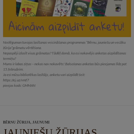
Noslēguman tuvojas lasīšanas veicināšanas programmas “Bērnu, jauniešu un vecāku
žūrija”grāmatu vērtēšana.
Nepaspēji izlasīt visas grāmatas? Tādēļ domā, ka esi nokavējis anketas aizpildīšanas
termiņu?
Mums ir labas ziņas – nekas nav nokavēts! Balsošanas anketas būs pieejamas līdz pat
15.februārim.
Ja esi mūsu bibliotēkas lasītājs, anketu vari aizpildīt šeit:
https://ej.uz/vmf7
pieejas kods: GMMAN
BĒRNU ŽŪRIJA
,
JAUNUMI
JAUNIEŠU ŽŪRIJAS