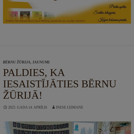
BĒRNU ŽŪRIJA
,
JAUNUMI
PALDIES, KA
IESAISTĪJĀTIES BĒRNU
ŽŪRIJĀ!
2025. GADA 14. APRĪLIS
INESE LEIMANE