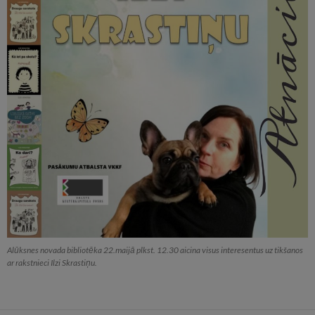
Alūksnes novada bibliotēka 22.maijā plkst. 12.30 aicina visus interesentus uz tikšanos
ar rakstnieci Ilzi Skrastiņu.