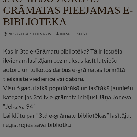
GRĀMATAS PIEEJAMAS E-
BIBLIOTĒKĀ
2025. GADA 7. JANVĀRIS
INESE LEIMANE
Kas ir 3td e-Grāmatu bibliotēka? Tā ir iespēja
ikvienam lasītājam bez maksas lasīt latviešu
autoru un tulkotos darbus e-grāmatas formātā
tiešsaistē viedierīcē vai datorā.
Visu 6 gadu laikā populārākā un lasītākā jauniešu
kategorijas 3td.lv e-grāmata ir bijusi Jāņa Joņeva
“Jelgava 94”
Lai kļūtu par “3td e-grāmatu bibliotēkas” lasītāju,
reģistrējies savā bibliotkā!