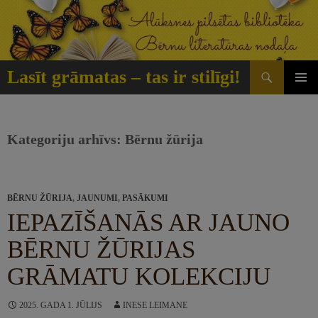
Doties
uz
saturu
Meklēt
Lasīt grāmatas – tas ir stilīgi!
GALVE
IZVĒLN
Kategoriju arhīvs: Bērnu žūrija
BĒRNU ŽŪRIJA
,
JAUNUMI
,
PASĀKUMI
IEPAZĪŠANĀS AR JAUNO
BĒRNU ŽŪRIJAS
GRĀMATU KOLEKCIJU
2025. GADA 1. JŪLIJS
INESE LEIMANE