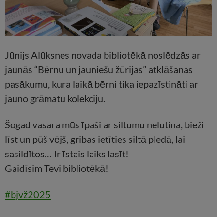
Jūnijs Alūksnes novada bibliotēkā noslēdzās ar
jaunās “Bērnu un jauniešu žūrijas” atklāšanas
pasākumu, kura laikā bērni tika iepazīstināti ar
jauno grāmatu kolekciju.
Šogad vasara mūs īpaši ar siltumu nelutina, bieži
līst un pūš vējš, gribas ietīties siltā pledā, lai
sasildītos… Ir īstais laiks lasīt!
Gaidīsim Tevi bibliotēkā!
#bjvž2025