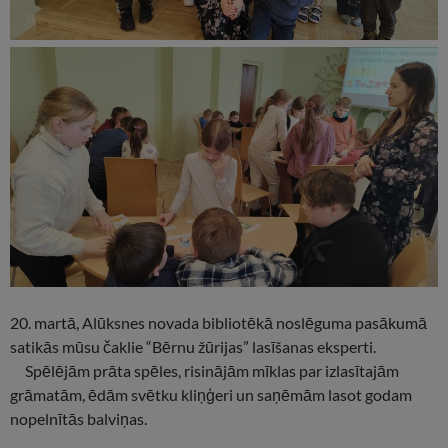
20. martā, Alūksnes novada bibliotēkā noslēguma pasākumā
satikās mūsu čaklie “Bērnu žūrijas” lasīšanas eksperti.
Spēlējām prāta spēles, risinājām mīklas par izlasītajām
grāmatām, ēdām svētku kliņģeri un saņēmām lasot godam
nopelnītās balviņas.