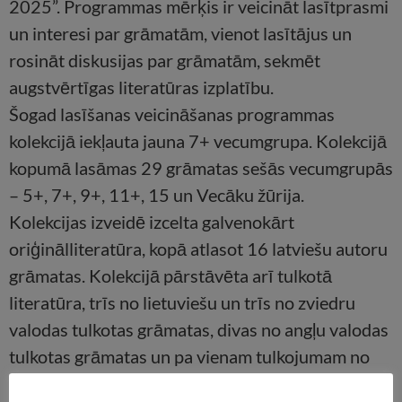
2025”. Programmas mērķis ir veicināt lasītprasmi
un interesi par grāmatām, vienot lasītājus un
rosināt diskusijas par grāmatām, sekmēt
augstvērtīgas literatūras izplatību.
Šogad lasīšanas veicināšanas programmas
kolekcijā iekļauta jauna 7+ vecumgrupa. Kolekcijā
kopumā lasāmas 29 grāmatas sešās vecumgrupās
– 5+, 7+, 9+, 11+, 15 un Vecāku žūrija.
Kolekcijas izveidē izcelta galvenokārt
oriģinālliteratūra, kopā atlasot 16 latviešu autoru
grāmatas. Kolekcijā pārstāvēta arī tulkotā
literatūra, trīs no lietuviešu un trīs no zviedru
valodas tulkotas grāmatas, divas no angļu valodas
tulkotas grāmatas un pa vienam tulkojumam no
igauņu, franču, slovēņu, dāņu un nīderlandiešu