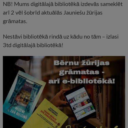
NB! Mums digitālajā bibliotēkā izdevās sameklēt
arī 2 vēl šobrīd aktuālās Jauniešu žūrijas
grāmatas.
Nestāvi bibliotēkā rindā uz kādu no tām – izlasi
3td digitālajā bibliotēkā!