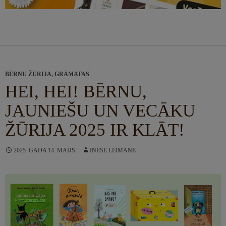
BĒRNU ŽŪRIJA
,
GRĀMATAS
HEI, HEI! BĒRNU,
JAUNIEŠU UN VECĀKU
ŽŪRIJA 2025 IR KLĀT!
2025. GADA 14. MAIJS
INESE LEIMANE