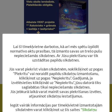
Lai šī tīmekļvietne darbotos, kā arī mēs spētu izpildīt
normatīvo aktu prasības, tā izmanto savas un trešo pušu
nepieciešamās sīkdatnes. Ar Jūsu piekrišanu var tik
uzstādītas papildu sīkdatnes.
Pieteikšanās obligāta. Vietu skaits ierobežots.
Jūs varat piekrist visām sīkdatnēm, noklikšķinot uz pogas
“Piekrītu” vai noraidīt papildu sīkdatņu izmantošanu,
klikšķinot uz pogas “Nepiekrītu”. Gadījumā, ja
izvēlēsieties klikšķināt uz “Nepiekrītu”, jūsu datorā tiks
Rakstu
saglabātas tikai nepieciešamās sīkdatnes.
IEPRIEKŠĒJAIS RAKSTS
Jūs jebkurā laikā varat mainīt savas piekrišanas izvēles,
navigācija
atjauninot sīkdatņu iestatījumus.
Bibliotēkā “Princešu” stunda
Iegūt vairāk informācijas par tīmekļvietnē izmantotajām
NĀKAMAIS RAKSTS
sīkdatnēm varat klikšķinot uz šīs saites
"Sīkdatņu