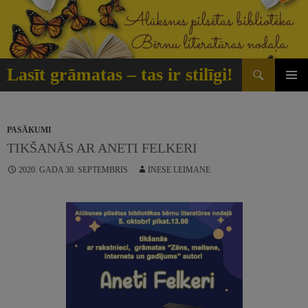
Doties
uz
saturu
Meklēt
Lasīt grāmatas – tas ir stilīgi!
GALVE
IZVĒLN
PASĀKUMI
TIKŠANĀS AR ANETI FELKERI
2020. GADA 30. SEPTEMBRIS
INESE LEIMANE