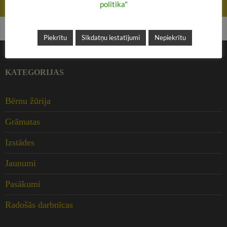
politika"
Tikšanās ar Agnesi Vanagu
Piekrītu
Sīkdatņu iestatījumi
Nepiekrītu
KATEGORIJAS
Bērnu žūrija
Grāmatas
Izstādes
Jaunumi
Pasākumi
Radošās darbnīcas