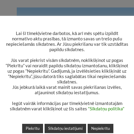
Lai šī tīmekļvietne darbotos, kā arī mēs spētu izpildīt
normatīvo aktu prasības, tā izmanto savas un trešo pušu
nepieciešamās sīkdatnes. Ar Jūsu piekrišanu var tik uzstādītas
papildu sīkdatnes.
Jūs varat piekrist visām sīkdatnēm, noklikšķinot uz pogas
“Piekrītu” vai noraidīt papildu sīkdatņu izmantošanu, klikšķinot
uz pogas “Nepiekrītu”. Gadījumā, ja izvēlēsieties klikšķināt uz
“Nepiekrītu”, jūsu datorā tiks saglabātas tikai nepieciešamās
sīkdatnes.
Jūs jebkurā laikā varat mainīt savas piekrišanas izvēles,
atjauninot sīkdatņu iestatījumus.
Iegūt vairāk informācijas par tīmekļvietnē izmantotajām
sīkdatnēm varat klikšķinot uz šīs saites
"Sīkdatņu politika"
Piekrītu
Sīkdatņu iestatījumi
Nepiekrītu
Rakstu