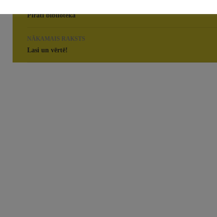
IEPRIEKŠĒJAIS RAKSTS
navigācija
Pirāti bibliotēkā
NĀKAMAIS RAKSTS
Lasi un vērtē!