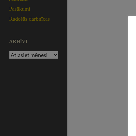
Pasākumi
Radošās darbnīcas
ARHĪVI
Arhīvi