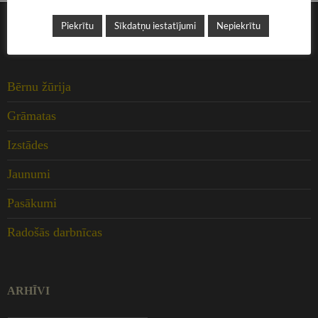
Piekrītu
Sīkdatņu iestatījumi
Nepiekrītu
KATEGORIJAS
Bērnu žūrija
Grāmatas
Izstādes
Jaunumi
Pasākumi
Radošās darbnīcas
ARHĪVI