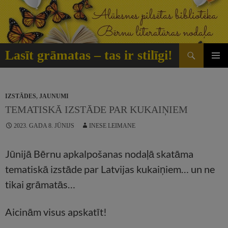
Doties
uz
saturu
Meklēt
Lasīt grāmatas – tas ir stilīgi!
GALVE
IZVĒLN
IZSTĀDES
,
JAUNUMI
TEMATISKĀ IZSTĀDE PAR KUKAIŅIEM
2023. GADA 8. JŪNIJS
INESE LEIMANE
Jūnijā Bērnu apkalpošanas nodaļā skatāma
tematiskā izstāde par Latvijas kukaiņiem… un ne
tikai grāmatās…
Aicinām visus apskatīt!