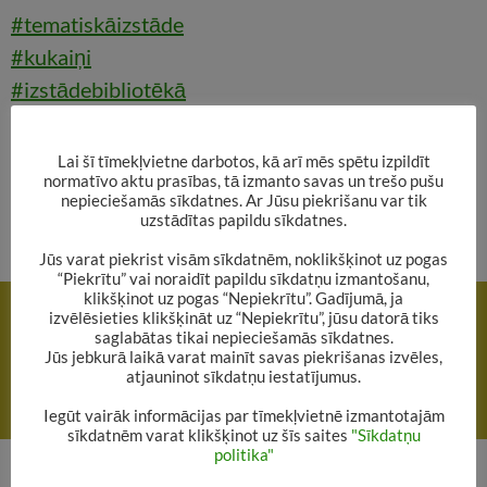
#tematiskāizstāde
#kukaiņi
#izstādebibliotēkā
#alūksnesnovadabibliotēka
[Best_Wordpress_Gal
lery id=”62″ gal_title=”Tematiskā izstāde par
Lai šī tīmekļvietne darbotos, kā arī mēs spētu izpildīt
normatīvo aktu prasības, tā izmanto savas un trešo pušu
kukaiņiem”]
nepieciešamās sīkdatnes. Ar Jūsu piekrišanu var tik
uzstādītas papildu sīkdatnes.
Jūs varat piekrist visām sīkdatnēm, noklikšķinot uz pogas
“Piekrītu” vai noraidīt papildu sīkdatņu izmantošanu,
Rakstu
klikšķinot uz pogas “Nepiekrītu”. Gadījumā, ja
IEPRIEKŠĒJAIS RAKSTS
izvēlēsieties klikšķināt uz “Nepiekrītu”, jūsu datorā tiks
navigācija
Aicinām uz grāmatu izstādi!
saglabātas tikai nepieciešamās sīkdatnes.
Jūs jebkurā laikā varat mainīt savas piekrišanas izvēles,
atjauninot sīkdatņu iestatījumus.
NĀKAMAIS RAKSTS
Grāmatu izstāde “Ceļo valodu pasaulē ar “Alisi Brīnumzemē””
Iegūt vairāk informācijas par tīmekļvietnē izmantotajām
sīkdatnēm varat klikšķinot uz šīs saites
"Sīkdatņu
politika"