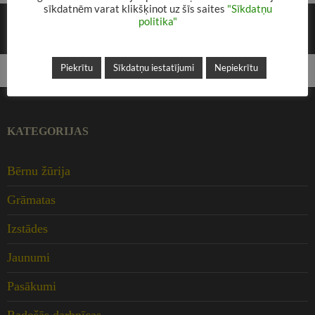
sīkdatnēm varat klikšķinot uz šīs saites
"Sīkdatņu
ATBILDĒT
politika"
Lai komentētu, jums
jāpiesakās
sistēmā.
Piekrītu
Sīkdatņu iestatījumi
Nepiekrītu
KATEGORIJAS
Bērnu žūrija
Grāmatas
Izstādes
Jaunumi
Pasākumi