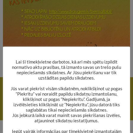
Lai šī tīmekļvietne darbotos, kā arī mēs spētu izpildīt
normatīvo aktu prasības, tā izmanto savas un trešo pušu
nepieciešamās sīkdatnes. Ar Jūsu piekrišanu var tik
uzstādītas papildu sīkdatnes.
Rakstu
IEPRIEKŠĒJAIS RAKSTS
navigācija
Jūs varat piekrist visām sīkdatnēm, noklikšķinot uz pogas
Piedalies patriotiskās dzejas konkursā “Manai pilsētai” arī Tu!
“Piekrītu” vai noraidīt papildu sīkdatņu izmantošanu,
klikšķinot uz pogas “Nepiekrītu”. Gadījumā, ja
izvēlēsieties klikšķināt uz “Nepiekrītu”, jūsu datorā tiks
NĀKAMAIS RAKSTS
saglabātas tikai nepieciešamās sīkdatnes.
Aicinām uz Tēva dienai veltītu dienu Bērnu literatūras nodaļā
Jūs jebkurā laikā varat mainīt savas piekrišanas izvēles,
atjauninot sīkdatņu iestatījumus.
Iegūt vairāk informācijas par tīmekļvietnē izmantotajām