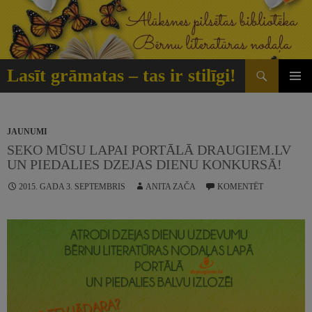
Doties
uz
saturu
Meklēt
Lasīt grāmatas – tas ir stilīgi!
GALVE
IZVĒLN
JAUNUMI
SEKO MŪSU LAPAI PORTĀLĀ DRAUGIEM.LV
UN PIEDALIES DZEJAS DIENU KONKURSĀ!
2015. GADA 3. SEPTEMBRIS
ANITA ZAČA
KOMENTĒT