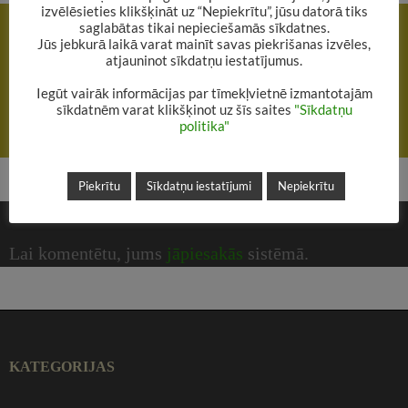
izvēlēsieties klikšķināt uz “Nepiekrītu”, jūsu datorā tiks
Rakstu
IEPRIEKŠĒJAIS RAKSTS
saglabātas tikai nepieciešamās sīkdatnes.
navigācija
Jūs jebkurā laikā varat mainīt savas piekrišanas izvēles,
Gaidām Tevi Alūksnes un Apes novadu 12. grāmatu svētkos Alūksnē,
atjauninot sīkdatņu iestatījumus.
12. aprīlī!
Iegūt vairāk informācijas par tīmekļvietnē izmantotajām
sīkdatnēm varat klikšķinot uz šīs saites
"Sīkdatņu
NĀKAMAIS RAKSTS
politika"
Nāc uz bibliotēku baudīt dzeju, mūziku un … pavasari!
Piekrītu
Sīkdatņu iestatījumi
Nepiekrītu
ATBILDĒT
Lai komentētu, jums
jāpiesakās
sistēmā.
KATEGORIJAS