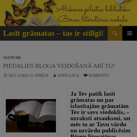
Doties
uz
saturu
Meklēt
Lasīt grāmatas – tas ir stilīgi!
GALVE
IZVĒLN
JAUNUMI
PIEDALIES BLOGA VEIDOŠANĀ ARĪ TU!
2013. GADA 13. APRĪLIS
ANITA ZAČA
KOMENTĒT
Ja Tev pat
ī
k las
ī
t
gr
ā
matas un par
izlas
ī
taj
ā
m gr
ā
mat
ā
m
Tev ir savs viedoklis, –
uzraksti atsauksmi, un
m
ē
s to ar Tavu v
ā
rdu
un uzv
ā
rdu public
ē
sim
B
ē
rnu literat
ū
ras