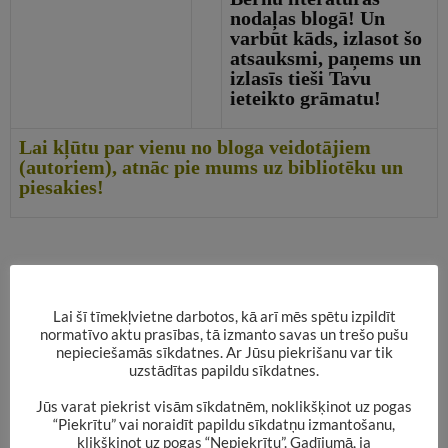
noda
ļ
as blog
ā
! Un
varb
ū
t k
ā
ds, izlasot
š
o
atsauksmi, pa
ņ
ems un
izlas
ī
s tie
š
i Tavu
ieteikto gr
ā
matu!
Lai kļūtu par vienu no bloga veidotājiem
(autoriem), atnāc pie mums uz bibliotēku un
piesakies!
Lai šī tīmekļvietne darbotos, kā arī mēs spētu izpildīt
normatīvo aktu prasības, tā izmanto savas un trešo pušu
nepieciešamās sīkdatnes. Ar Jūsu piekrišanu var tik
uzstādītas papildu sīkdatnes.
Jūs varat piekrist visām sīkdatnēm, noklikšķinot uz pogas
“Piekrītu” vai noraidīt papildu sīkdatņu izmantošanu,
klikšķinot uz pogas “Nepiekrītu”. Gadījumā, ja