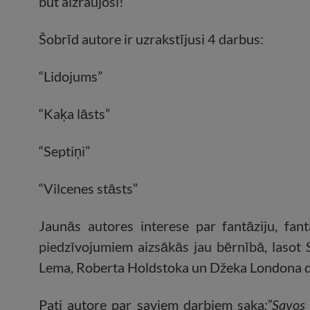
būt aizraujoši!
Šobrīd autore ir uzrakstījusi 4 darbus:
“Lidojums”
“Kaķa lāsts”
“Septiņi”
“Vilcenes stāsts”
Jaunās autores interese par fantāziju, fant
piedzīvojumiem aizsākās jau bērnībā, lasot 
Lema, Roberta Holdstoka un Džeka Londona d
Pati autore par saviem darbiem saka
:”Savos 