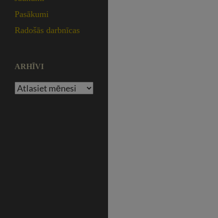
Pasākumi
Radošās darbnīcas
ARHĪVI
Arhīvi