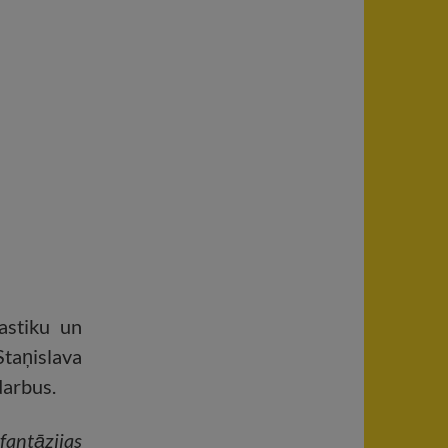
astiku un
Staņislava
arbus.
fantāzijas