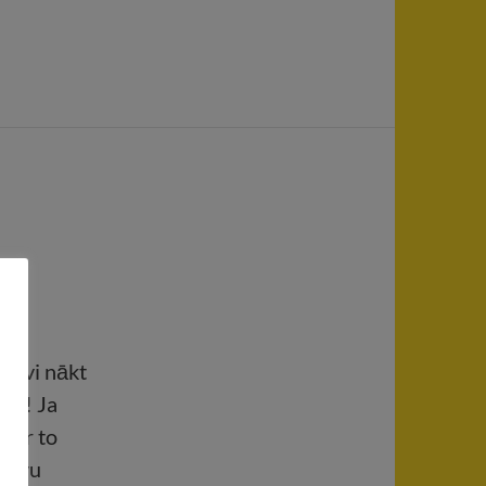
 Tevi nākt
sīt! Ja
 par to
 Tavu