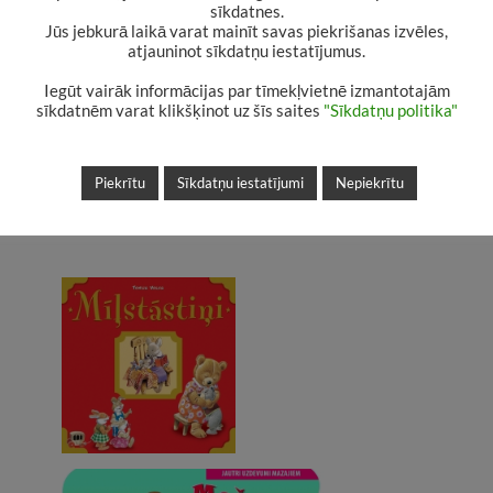
vārdu un uzvārdu apsolām publicēt Bērnu lit
sīkdatnes.
Jūs jebkurā laikā varat mainīt savas piekrišanas izvēles,
nodaļas blogā!
atjauninot sīkdatņu iestatījumus.
Iegūt vairāk informācijas par tīmekļvietnē izmantotajām
Lūk, te ir mūsu jaunās grāmatas!
sīkdatnēm varat klikšķinot uz šīs saites
"Sīkdatņu politika"
1. Pašiem mazākajiem lasītājiem:
Piekrītu
Sīkdatņu iestatījumi
Nepiekrītu