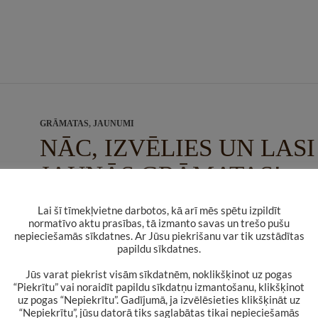
GRĀMATAS
,
JAUNUMI
NĀC, IZVĒLIES UN LASI
JAUNĀS GRĀMATAS!
2013. GADA 24. APRĪLIS
ANITA ZAČA
KOMENTĒT
Lai šī tīmekļvietne darbotos, kā arī mēs spētu izpildīt
normatīvo aktu prasības, tā izmanto savas un trešo pušu
nepieciešamās sīkdatnes. Ar Jūsu piekrišanu var tik uzstādītas
Mums atkal ir jaunas grāmatas, tāpēc aicinām
papildu sīkdatnes.
uz bibliotēku un izvēlēties kādu no tām un izla
Jūs varat piekrist visām sīkdatnēm, noklikšķinot uz pogas
Tev izvēlētā grāmatiņa patiks, priecāsimies, ja
“Piekrītu” vai noraidīt papildu sīkdatņu izmantošanu, klikšķinot
uz pogas “Nepiekrītu”. Gadījumā, ja izvēlēsieties klikšķināt uz
uzrakstīsi arī atsauksmi. Visas atsauksmes ar
“Nepiekrītu”, jūsu datorā tiks saglabātas tikai nepieciešamās