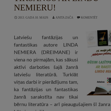
NEMIERU!
2013. GADA 10. MAIJS
ANITA ZAČA
KOMENTĒT
Latviešu fantāzijas un
fantastikas autore LINDA
NEMIERA (DREIMANE) ir
viena no pirmajām, kas sākusi
aktīvi darboties šajā žanrā
latviešu literatūrā. Turklāt
viņas darbi ir pierādījums tam,
ka fantāzijas un fantastikas
žanrā sarakstīta nav tikai
bērnu literatūra – arī pieaugušajiem šī žanra