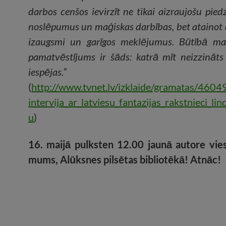
darbos cenšos ievirzīt ne tikai aizraujošu pied
noslēpumus un maģiskas darbības, bet atainot 
izaugsmi un garīgos meklējumus. Būtībā m
pamatvēstījums ir šāds: katrā mīt neizzināt
iespējas.”
(
http://www.tvnet.lv/izklaide/gramatas/4604
intervija_ar_latviesu_fantazijas_rakstnieci_li
u
)
16. maijā pulksten 12.00 jaunā autore vies
mums, Alūksnes pilsētas bibliotēkā! Atnāc!
.
.