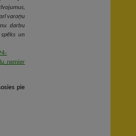
zīvojumus,
arī varoņu
anu darbu
s spēks un
94-
ndu_nemier
osies pie