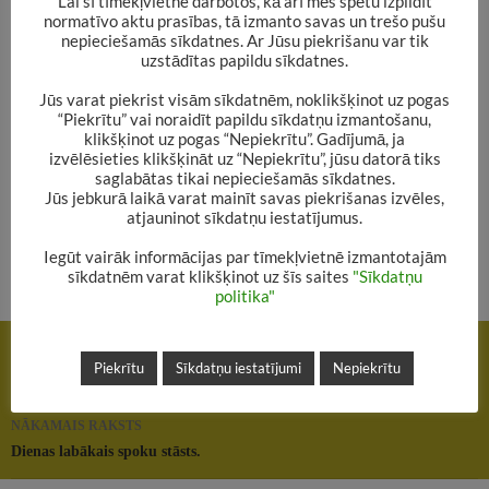
Lai šī tīmekļvietne darbotos, kā arī mēs spētu izpildīt
lappušu garumā.
Mums Daiņa stāsts ļoti patika,
normatīvo aktu prasības, tā izmanto savas un trešo pušu
nepieciešamās sīkdatnes. Ar Jūsu piekrišanu var tik
tāpēc nolēmām to publicēt arī blogā!
uzstādītas papildu sīkdatnes.
Jūs varat piekrist visām sīkdatnēm, noklikšķinot uz pogas
.
“Piekrītu” vai noraidīt papildu sīkdatņu izmantošanu,
klikšķinot uz pogas “Nepiekrītu”. Gadījumā, ja
izvēlēsieties klikšķināt uz “Nepiekrītu”, jūsu datorā tiks
.
saglabātas tikai nepieciešamās sīkdatnes.
Jūs jebkurā laikā varat mainīt savas piekrišanas izvēles,
atjauninot sīkdatņu iestatījumus.
Iegūt vairāk informācijas par tīmekļvietnē izmantotajām
sīkdatnēm varat klikšķinot uz šīs saites
"Sīkdatņu
politika"
Rakstu
IEPRIEKŠĒJAIS RAKSTS
navigācija
Piekrītu
Sīkdatņu iestatījumi
Nepiekrītu
Šodien ieeja bibliotēkā – tikai ar spoku stāstu!
NĀKAMAIS RAKSTS
Dienas labākais spoku stāsts.