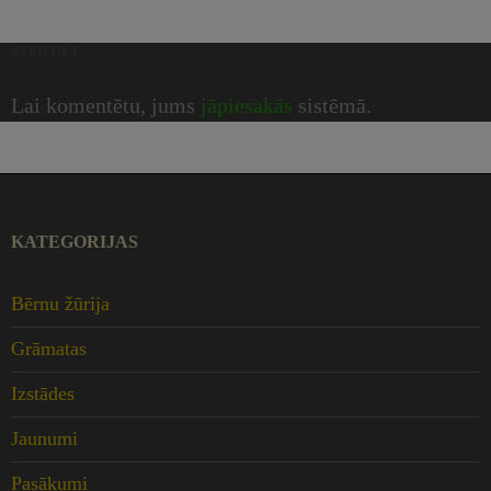
ATBILDĒT
Lai komentētu, jums
jāpiesakās
sistēmā.
KATEGORIJAS
Bērnu žūrija
Grāmatas
Izstādes
Jaunumi
Pasākumi