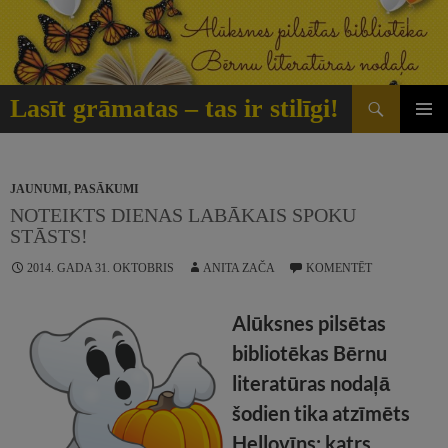
Doties
uz
saturu
Meklēt
Lasīt grāmatas – tas ir stilīgi!
GALVE
IZVĒLN
JAUNUMI
,
PASĀKUMI
NOTEIKTS DIENAS LABĀKAIS SPOKU
STĀSTS!
2014. GADA 31. OKTOBRIS
ANITA ZAČA
KOMENTĒT
Alūksnes pilsētas
bibliotēkas Bērnu
literatūras nodaļā
šodien tika atzīmēts
Hellovīns: katrs