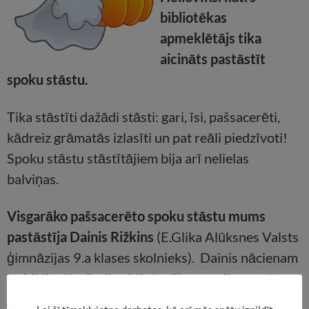
bibliotēkas
apmeklētājs tika
aicināts pastāstīt
spoku stāstu.
Tika stāstīti dažādi stāsti: gari, īsi, pašsacerēti,
kādreiz grāmatās izlasīti un pat reāli piedzīvoti!
Spoku stāstu stāstītājiem bija arī nelielas
balviņas.
Visgarāko pašsacerēto spoku stāstu mums
pastāstīja Dainis Rižkins
(E.Glika Alūksnes Valsts
ģimnāzijas 9.a klases skolnieks). Dainis nācienam
uz bibliotēku šodien bija īpaši gatavojies – stāsts
jau mājās tika uzrakstīts vairāku burtnīcas