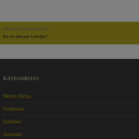
Rakstu
IEPRIEKŠĒJAIS RAKSTS
navigācija
Ko tu zini par Latviju?
KATEGORIJAS
Bērnu žūrija
Grāmatas
Izstādes
Jaunumi