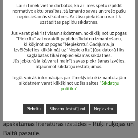
Lai šī tīmekļvietne darbotos, kā arī mēs spētu izpildīt
normatīvo aktu prasības, tā izmanto savas un trešo pušu
nepieciešamās sīkdatnes. Ar Jūsu piekrišanu var tik
uzstādītas papildu sīkdatnes.
Jūs varat piekrist visām sīkdatnēm, noklikšķinot uz pogas
“Piekrītu” vai noraidīt papildu sīkdatņu izmantošanu,
klikšķinot uz pogas “Nepiekrītu”. Gadījumā, ja
izvēlēsieties klikšķināt uz “Nepiekrītu”, jūsu datorā tiks
saglabātas tikai nepieciešamās sīkdatnes.
Jūs jebkurā laikā varat mainīt savas piekrišanas izvēles,
atjauninot sīkdatņu iestatījumus.
Iegūt vairāk informācijas par tīmekļvietnē izmantotajām
sīkdatnēm varat klikšķinot uz šīs saites
"Sīkdatņu
politika"
Piekrītu
Sīkdatņu iestatījumi
Nepiekrītu
Decembra mēnesī Bērnu apkalpošanas nodaļā
apskatāmas literatūras izstādes – Rūķi rūķojas un
Baltā pasaule.