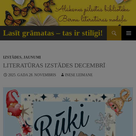
Doties
uz
saturu
Meklēt
Lasīt grāmatas – tas ir stilīgi!
GALVE
IZVĒLN
IZSTĀDES
,
JAUNUMI
LITERATŪRAS IZSTĀDES DECEMBRĪ
2025. GADA 28. NOVEMBRIS
INESE LEIMANE