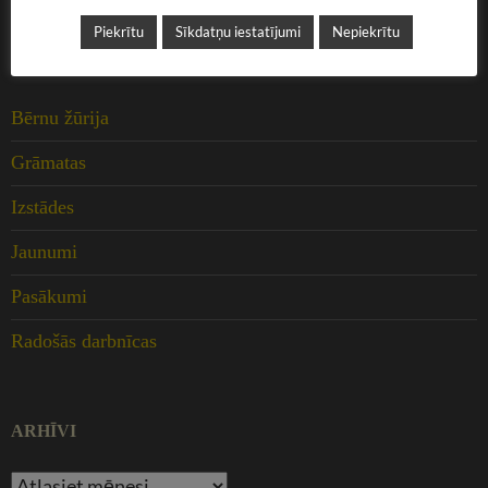
Piekrītu
Sīkdatņu iestatījumi
Nepiekrītu
KATEGORIJAS
Bērnu žūrija
Grāmatas
Izstādes
Jaunumi
Pasākumi
Radošās darbnīcas
ARHĪVI
Arhīvi