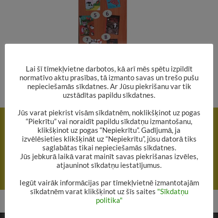
Lai šī tīmekļvietne darbotos, kā arī mēs spētu izpildīt
normatīvo aktu prasības, tā izmanto savas un trešo pušu
nepieciešamās sīkdatnes. Ar Jūsu piekrišanu var tik
uzstādītas papildu sīkdatnes.
Rakstu
Jūs varat piekrist visām sīkdatnēm, noklikšķinot uz pogas
IEPRIEKŠĒJAIS RAKSTS
“Piekrītu” vai noraidīt papildu sīkdatņu izmantošanu,
navigācija
klikšķinot uz pogas “Nepiekrītu”. Gadījumā, ja
Čaklākie lasītāju – bērnu Top10 Alūksnes pilsētas bibliotēkā
izvēlēsieties klikšķināt uz “Nepiekrītu”, jūsu datorā tiks
2021.gadā
saglabātas tikai nepieciešamās sīkdatnes.
Jūs jebkurā laikā varat mainīt savas piekrišanas izvēles,
atjauninot sīkdatņu iestatījumus.
NĀKAMAIS RAKSTS
Jaunākās grāmatas bērniem. Janvāris – februāris 2022
Iegūt vairāk informācijas par tīmekļvietnē izmantotajām
sīkdatnēm varat klikšķinot uz šīs saites
"Sīkdatņu
politika"