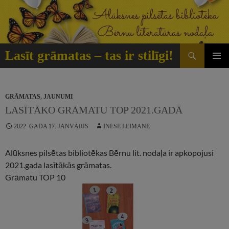
Doties
uz
saturu
Meklēt
Lasīt grāmatas – tas ir stilīgi!
GALVE
IZVĒLN
GRĀMATAS
,
JAUNUMI
LASĪTĀKO GRĀMATU TOP 2021.GADĀ
2022. GADA 17. JANVĀRIS
INESE LEIMANE
Alūksnes pilsētas bibliotēkas Bērnu lit. nodaļa ir apkopojusi
2021.gada lasītākās grāmatas.
Grāmatu TOP 10