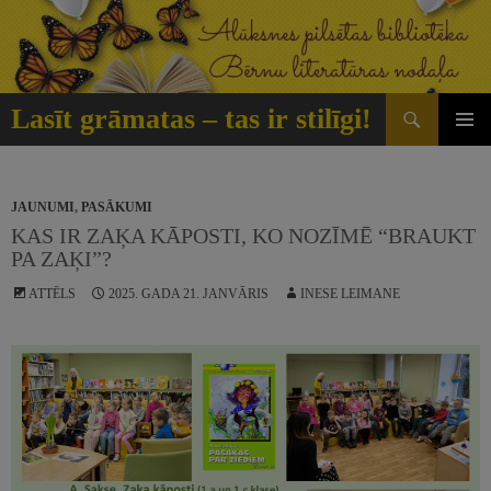
Doties
uz
saturu
Meklēt
Lasīt grāmatas – tas ir stilīgi!
GALVE
IZVĒLN
JAUNUMI
,
PASĀKUMI
KAS IR ZAĶA KĀPOSTI, KO NOZĪMĒ “BRAUKT
PA ZAĶI”?
ATTĒLS
2025. GADA 21. JANVĀRIS
INESE LEIMANE