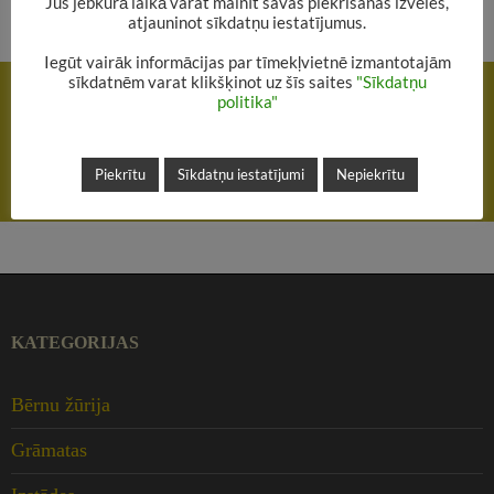
Jūs jebkurā laikā varat mainīt savas piekrišanas izvēles,
atjauninot sīkdatņu iestatījumus.
Iegūt vairāk informācijas par tīmekļvietnē izmantotajām
Rakstu
sīkdatnēm varat klikšķinot uz šīs saites
"Sīkdatņu
IEPRIEKŠĒJAIS RAKSTS
navigācija
politika"
Pasaules neparastākie dzīvnieki – Prāta spēle skolēniem
NĀKAMAIS RAKSTS
Piekrītu
Sīkdatņu iestatījumi
Nepiekrītu
Pasteidzies! Balso līdz 15.februārim!
KATEGORIJAS
Bērnu žūrija
Grāmatas