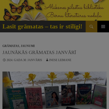
Doties
uz
saturu
Meklēt
Lasīt grāmatas – tas ir stilīgi!
GALVE
IZVĒLN
GRĀMATAS
,
JAUNUMI
JAUNĀKĀS GRĀMATAS JANVĀRĪ
2024. GADA 30. JANVĀRIS
INESE LEIMANE