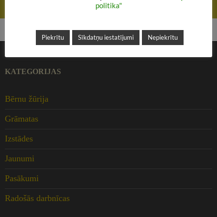
politika"
Lasi žurnālus!
Piekrītu
Sīkdatņu iestatījumi
Nepiekrītu
KATEGORIJAS
Bērnu žūrija
Grāmatas
Izstādes
Jaunumi
Pasākumi
Radošās darbnīcas