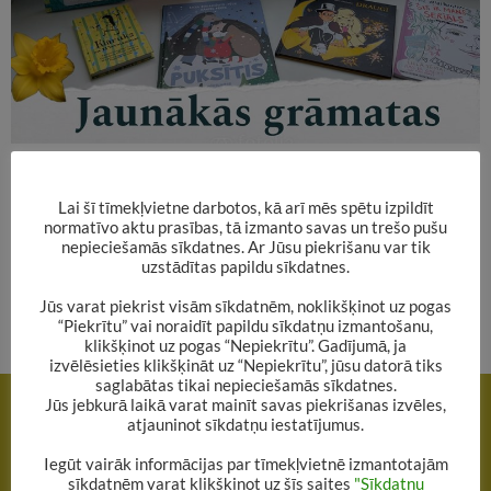
Jaunākās grāmatas janvārī Bērnu apkalpošanas
Lai šī tīmekļvietne darbotos, kā arī mēs spētu izpildīt
nodaļā https://ej.uz/nfsg
normatīvo aktu prasības, tā izmanto savas un trešo pušu
nepieciešamās sīkdatnes. Ar Jūsu piekrišanu var tik
uzstādītas papildu sīkdatnes.
#jaunākāsgrāmatas
Jūs varat piekrist visām sīkdatnēm, noklikšķinot uz pogas
“Piekrītu” vai noraidīt papildu sīkdatņu izmantošanu,
klikšķinot uz pogas “Nepiekrītu”. Gadījumā, ja
izvēlēsieties klikšķināt uz “Nepiekrītu”, jūsu datorā tiks
Rakstu
saglabātas tikai nepieciešamās sīkdatnes.
IEPRIEKŠĒJAIS RAKSTS
Jūs jebkurā laikā varat mainīt savas piekrišanas izvēles,
navigācija
atjauninot sīkdatņu iestatījumus.
2023.gada čaklāko lasītāju TOP 15
Iegūt vairāk informācijas par tīmekļvietnē izmantotajām
NĀKAMAIS RAKSTS
sīkdatnēm varat klikšķinot uz šīs saites
"Sīkdatņu