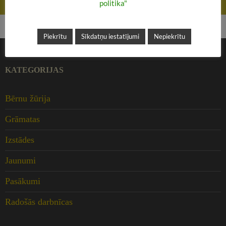
Literārā stunda bibliotēkā
politika"
Piekrītu
Sīkdatņu iestatījumi
Nepiekrītu
KATEGORIJAS
Bērnu žūrija
Grāmatas
Izstādes
Jaunumi
Pasākumi
Radošās darbnīcas