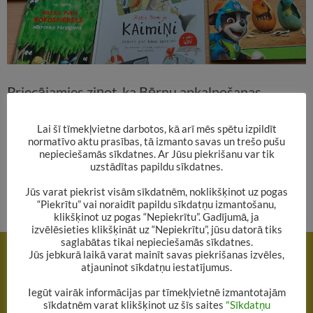
Priecājamies ziņot, ka Bērnu apkalpošanas
nodaļas Jaunumu grāmatu plaukts papildināts ar
Lai šī tīmekļvietne darbotos, kā arī mēs spētu izpildīt
17 grāmatām dažādām gaumēm un vecumiem.
normatīvo aktu prasības, tā izmanto savas un trešo pušu
nepieciešamās sīkdatnes. Ar Jūsu piekrišanu var tik
uzstādītas papildu sīkdatnes.
Gaidām, nenokavē!
Jūs varat piekrist visām sīkdatnēm, noklikšķinot uz pogas
“Piekrītu” vai noraidīt papildu sīkdatņu izmantošanu,
klikšķinot uz pogas “Nepiekrītu”. Gadījumā, ja
izvēlēsieties klikšķināt uz “Nepiekrītu”, jūsu datorā tiks
Rakstu
saglabātas tikai nepieciešamās sīkdatnes.
IEPRIEKŠĒJAIS RAKSTS
Jūs jebkurā laikā varat mainīt savas piekrišanas izvēles,
navigācija
27.marts – Pasaules rakstnieku diena
atjauninot sīkdatņu iestatījumus.
Iegūt vairāk informācijas par tīmekļvietnē izmantotajām
NĀKAMAIS RAKSTS
sīkdatnēm varat klikšķinot uz šīs saites
"Sīkdatņu