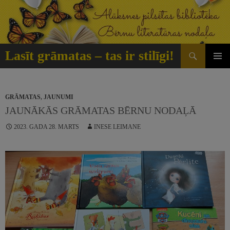
Doties
uz
saturu
Meklēt
Lasīt grāmatas – tas ir stilīgi!
GALVE
IZVĒLN
GRĀMATAS
,
JAUNUMI
JAUNĀKĀS GRĀMATAS BĒRNU NODAĻĀ
2023. GADA 28. MARTS
INESE LEIMANE