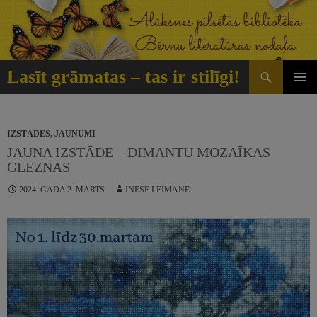
Doties
uz
saturu
Meklēt
Lasīt grāmatas – tas ir stilīgi!
GALVE
IZVĒLN
IZSTĀDES
,
JAUNUMI
JAUNA IZSTĀDE – DIMANTU MOZAĪKAS
GLEZNAS
2024. GADA 2. MARTS
INESE LEIMANE