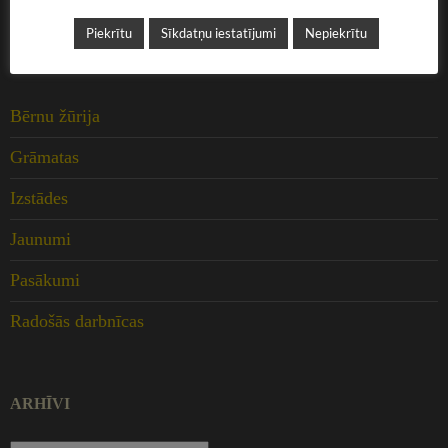
Piekrītu
Sīkdatņu iestatījumi
Nepiekrītu
KATEGORIJAS
Bērnu žūrija
Grāmatas
Izstādes
Jaunumi
Pasākumi
Radošās darbnīcas
ARHĪVI