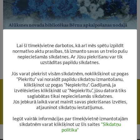
Lai šī tīmekļvietne darbotos, kā arī mēs spētu izpildīt
normatīvo aktu prasības, tā izmanto savas un trešo pušu
nepieciešamās sīkdatnes. Ar Jūsu piekrišanu var tik
uzstādītas papildu sīkdatnes.
Jūs varat piekrist visām sīkdatnēm, noklikšķinot uz pogas
“Piekrītu” vai noraidīt papildu sīkdatņu izmantošanu,
Rakstu
klikšķinot uz pogas “Nepiekrītu”. Gadījumā, ja
IEPRIEKŠĒJAIS RAKSTS
izvēlēsieties klikšķināt uz “Nepiekrītu”, jūsu datorā tiks
navigācija
Tikšanās ar rakstnieci Agnesi Pastari
saglabātas tikai nepieciešamās sīkdatnes.
Jūs jebkurā laikā varat mainīt savas piekrišanas izvēles,
atjauninot sīkdatņu iestatījumus.
NĀKAMAIS RAKSTS
Bērnu un jauniešu žūrijas ekspertiem!
Iegūt vairāk informācijas par tīmekļvietnē izmantotajām
sīkdatnēm varat klikšķinot uz šīs saites
"Sīkdatņu
politika"