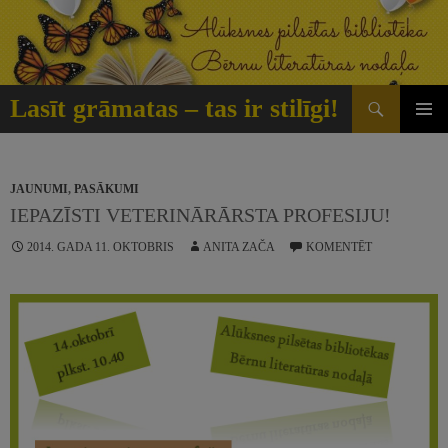
Doties
uz
saturu
Meklēt
Lasīt grāmatas – tas ir stilīgi!
GALVE
IZVĒLN
JAUNUMI
,
PASĀKUMI
IEPAZĪSTI VETERINĀRĀRSTA PROFESIJU!
2014. GADA 11. OKTOBRIS
ANITA ZAČA
KOMENTĒT