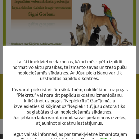
Lai šī tīmekļvietne darbotos, kā arī mēs spētu izpildīt
normatīvo aktu prasības, tā izmanto savas un trešo pušu
nepieciešamās sīkdatnes. Ar Jūsu piekrišanu var tik
Rakstu
uzstādītas papildu sīkdatnes.
IEPRIEKŠĒJAIS RAKSTS
navigācija
Arī alūksnieši piedalījās karnevāla gājienā!
Jūs varat piekrist visām sīkdatnēm, noklikšķinot uz pogas
“Piekrītu” vai noraidīt papildu sīkdatņu izmantošanu,
klikšķinot uz pogas “Nepiekrītu”. Gadījumā, ja
NĀKAMAIS RAKSTS
izvēlēsieties klikšķināt uz “Nepiekrītu”, jūsu datorā tiks
Aicinām uz Kristiāna Dambja zīmējumu izstādi!
saglabātas tikai nepieciešamās sīkdatnes.
Jūs jebkurā laikā varat mainīt savas piekrišanas izvēles,
atjauninot sīkdatņu iestatījumus.
Iegūt vairāk informācijas par tīmekļvietnē izmantotajām
ATBILDĒT