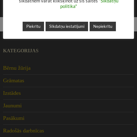
sīkdatnēm varat klikšķinot uz šīs saites
"Sīkdatņu
politika"
Lai komentētu, jums
jāpiesakās
sistēmā.
Piekrītu
Sīkdatņu iestatījumi
Nepiekrītu
KATEGORIJAS
Bērnu žūrija
Grāmatas
Izstādes
Jaunumi
Pasākumi
Radošās darbnīcas