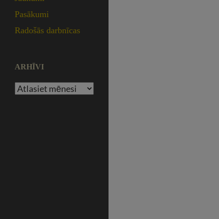
Pasākumi
Radošās darbnīcas
ARHĪVI
Arhīvi