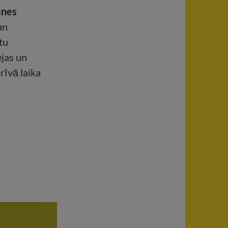
snes
un
tu
jas un
rīvā laika