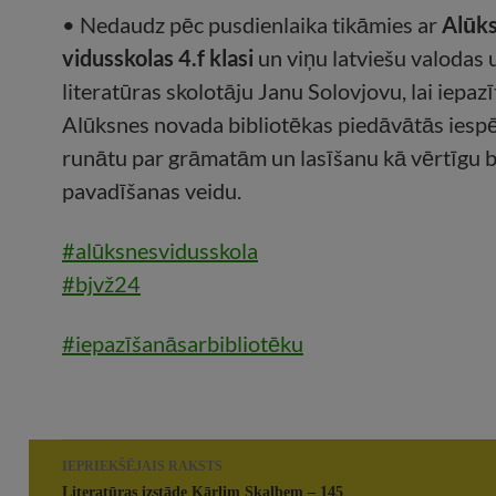
• Nedaudz pēc pusdienlaika tikāmies ar
Alūk
vidusskolas 4.f klasi
un viņu latviešu valodas 
literatūras skolotāju Janu Solovjovu, lai iepazī
Alūksnes novada bibliotēkas piedāvātās iespē
runātu par grāmatām un lasīšanu kā vērtīgu b
pavadīšanas veidu.
#alūksnesvidusskola
#bjvž24
#iepazīšanāsarbibliotēku
Rakstu
IEPRIEKŠĒJAIS RAKSTS
navigācija
Literatūras izstāde Kārlim Skalbem – 145