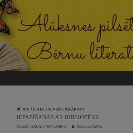
BĒRNU ŽŪRIJA
,
JAUNUMI
,
PASĀKUMI
IEPAZĪŠANĀS AR BIBLIOTĒKU
2024. GADA 5. NOVEMBRIS
INESE LEIMANE