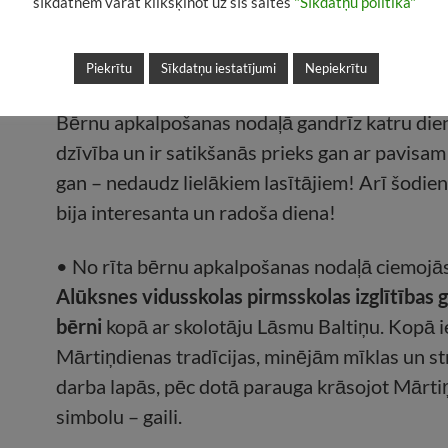
sīkdatnēm varat klikšķinot uz šīs saites
"Sīkdatņu politika"
Piekrītu
Sīkdatņu iestatījumi
Nepiekrītu
Bērnu apkalpošanas nodaļā gandrīz katru die
dzīvība un ir satikšanās prieks gan ar pavisa
gan – nedaudz lielākiem lasītājiem! Arī šodi
bija interesanta un radoša diena!
• No rīta bērnu apkalpošanas nodaļā ciemojā
Alūksnes vidusskolas pirmsskolas izglītības 
bērni
kopā ar skolotāju Lāsmu Baltiņu. Kopā 
Mārtiņdienas tradīcijas, minējām mīklas un s
darba lapās, pēc dotā parauga krāsojot Mārti
simbolu – gaili.