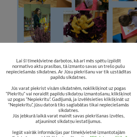
Lai šī tīmekļvietne darbotos, kā arī mēs spētu izpildīt
normatīvo aktu prasības, tā izmanto savas un trešo pušu
nepieciešamās sīkdatnes. Ar Jūsu piekrišanu var tik uzstādītas
papildu sīkdatnes.
Jūs varat piekrist visām sīkdatnēm, noklikšķinot uz pogas
“Piekrītu” vai noraidīt papildu sīkdatņu izmantošanu, klikšķinot
uz pogas “Nepiekrītu”. Gadījumā, ja izvēlēsieties klikšķināt uz
“Nepiekrītu”, jūsu datorā tiks saglabātas tikai nepieciešamās
sīkdatnes.
Jūs jebkurā laikā varat mainīt savas piekrišanas izvēles,
atjauninot sīkdatņu iestatījumus.
Iegūt vairāk informācijas par tīmekļvietnē izmantotajām