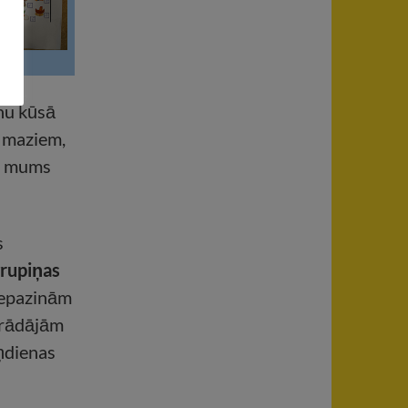
nu kūsā
m maziem,
en mums
s
grupiņas
iepazinām
trādājām
ņdienas