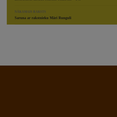
NĀKAMAIS RAKSTS
Saruna ar rakstnieku Māri Runguli