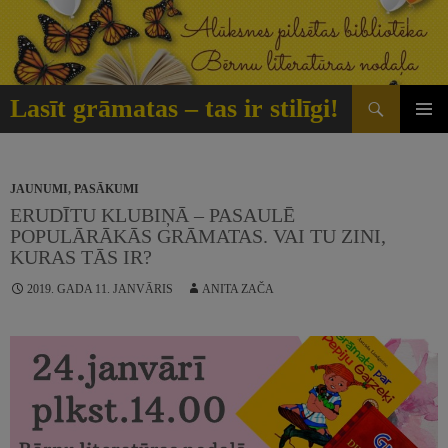
Doties
uz
saturu
Meklēt
Lasīt grāmatas – tas ir stilīgi!
GALVE
IZVĒLN
JAUNUMI
,
PASĀKUMI
ERUDĪTU KLUBIŅĀ – PASAULĒ
POPULĀRĀKĀS GRĀMATAS. VAI TU ZINI,
KURAS TĀS IR?
2019. GADA 11. JANVĀRIS
ANITA ZAČA