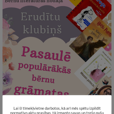
Lai šī tīmekļvietne darbotos, kā arī mēs spētu izpildīt
normatīvo aktu prasības, tā izmanto savas un trešo pušu