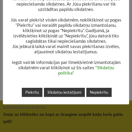
nepieciešamās sīkdatnes. Ar Jūsu piekrišanu var tik
uzstādītas papildu sīkdatnes.
Nu jau tradicionālais ikmēneša “Erudītu
Jūs varat piekrist visām sīkdatnēm, noklikšķinot uz pogas
klubiņa”prāta treniņš šoreiz notiks 24.janvārī
“Piekrītu” vai noraidīt papildu sīkdatņu izmantošanu,
klikšķinot uz pogas “Nepiekrītu”. Gadījumā, ja
plkst. 14.00.
izvēlēsieties klikšķināt uz “Nepiekrītu”, jūsu datorā tiks
saglabātas tikai nepieciešamās sīkdatnes.
Jūs jebkurā laikā varat mainīt savas piekrišanas izvēles,
Šoreiz “palauzīsim prātus” par to, kuras ir pasaulē
atjauninot sīkdatņu iestatījumus.
populārākās bērnu grāmatas. Vai Tu zini? Vai nu
Iegūt vairāk informācijas par tīmekļvietnē izmantotajām
zini, vai ne – atnāc! Un noteikti paņem līdzi arī
sīkdatnēm varat klikšķinot uz šīs saites
"Sīkdatņu
politika"
draugus – kopā jautrāk!
Piekrītu
Sīkdatņu iestatījumi
Nepiekrītu
Rakstu
IEPRIEKŠĒJAIS RAKSTS
navigācija
Atnāc uz bibliotēku un kopā ar draugiem uzspēlē kādu foršu galda
spēli!