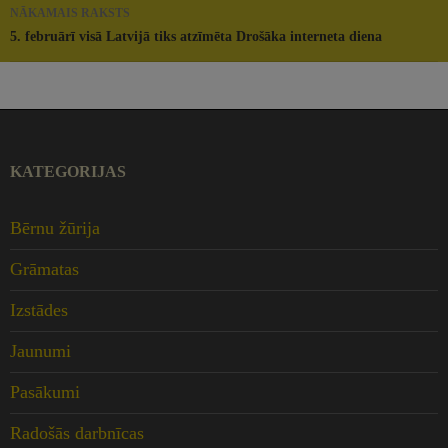
NĀKAMAIS RAKSTS
5. februārī visā Latvijā tiks atzīmēta Drošāka interneta diena
KATEGORIJAS
Bērnu žūrija
Grāmatas
Izstādes
Jaunumi
Pasākumi
Radošās darbnīcas