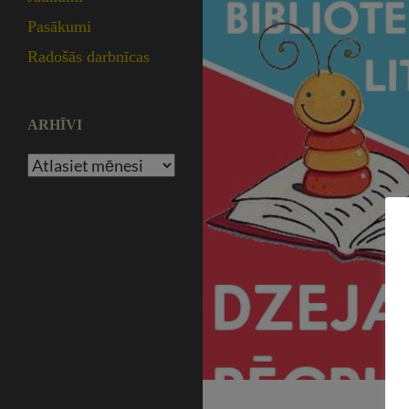
Pasākumi
Radošās darbnīcas
ARHĪVI
Arhīvi