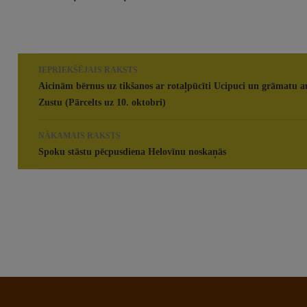
Rakstu
IEPRIEKŠĒJAIS RAKSTS
navigācija
Aicinām bērnus uz tikšanos ar rotaļpūcīti Ucipuci un grāmatu a
Zustu (Pārcelts uz 10. oktobri)
NĀKAMAIS RAKSTS
Spoku stāstu pēcpusdiena Helovīnu noskaņās