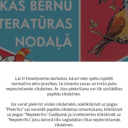
Lai šī tīmekļvietne darbotos, kā arī mēs spētu izpildīt
normatīvo aktu prasības, tā izmanto savas un trešo pušu
nepieciešamās sīkdatnes. Ar Jūsu piekrišanu var tik uzstādītas
papildu sīkdatnes.
Jūs varat piekrist visām sīkdatnēm, noklikšķinot uz pogas
“Piekrītu” vai noraidīt papildu sīkdatņu izmantošanu, klikšķinot
uz pogas “Nepiekrītu”. Gadījumā, ja izvēlēsieties klikšķināt uz
JAUNUMI
“Nepiekrītu”, jūsu datorā tiks saglabātas tikai nepieciešamās
DZEJAS PĒCPUSDIENA “LASĪSIM DZEJIŅA
sīkdatnes.
ALŪKSNI”