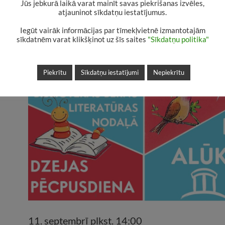
Jūs jebkurā laikā varat mainīt savas piekrišanas izvēles,
atjauninot sīkdatņu iestatījumus.
2019. GADA 5. SEPTEMBRIS
ADMIN
Iegūt vairāk informācijas par tīmekļvietnē izmantotajām
sīkdatnēm varat klikšķinot uz šīs saites
"Sīkdatņu politika"
Piekrītu
Sīkdatņu iestatījumi
Nepiekrītu
11. septembrī plkst. 14:00