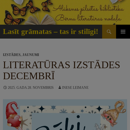
Doties
uz
saturu
Meklēt
Lasīt grāmatas – tas ir stilīgi!
GALVE
IZVĒLN
IZSTĀDES
,
JAUNUMI
LITERATŪRAS IZSTĀDES
DECEMBRĪ
2025. GADA 28. NOVEMBRIS
INESE LEIMANE