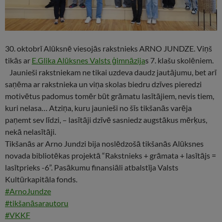
30. oktobrī Alūksnē viesojās rakstnieks ARNO JUNDZE. Viņš
tikās ar
E.Glika Alūksnes Valsts ģimnāzija
s 7. klašu skolēniem.
Jaunieši rakstniekam ne tikai uzdeva daudz jautājumu, bet arī
saņēma ar rakstnieka un viņa skolas biedru dzīves pieredzi
motivētus padomus tomēr būt grāmatu lasītājiem, nevis tiem,
kuri nelasa… Atziņa, kuru jaunieši no šīs tikšanās varēja
paņemt sev līdzi, – lasītāji dzīvē sasniedz augstākus mērķus,
nekā nelasītāji.
Tikšanās ar Arno Jundzi bija noslēdzošā tikšanās Alūksnes
novada bibliotēkas projektā “Rakstnieks + grāmata + lasītājs =
lasītprieks -6”. Pasākumu finansiāli atbalstīja Valsts
Kultūrkapitāla fonds.
#ArnoJundze
#tikšanāsarautoru
#VKKF