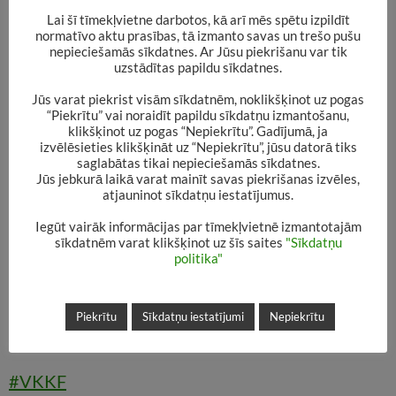
Lai šī tīmekļvietne darbotos, kā arī mēs spētu izpildīt
normatīvo aktu prasības, tā izmanto savas un trešo pušu
nepieciešamās sīkdatnes. Ar Jūsu piekrišanu var tik
uzstādītas papildu sīkdatnes.
Jūs varat piekrist visām sīkdatnēm, noklikšķinot uz pogas
“Piekrītu” vai noraidīt papildu sīkdatņu izmantošanu,
klikšķinot uz pogas “Nepiekrītu”. Gadījumā, ja
izvēlēsieties klikšķināt uz “Nepiekrītu”, jūsu datorā tiks
Jau pavisam drīz, 30. oktobrī, Alūksnē viesosies
saglabātas tikai nepieciešamās sīkdatnes.
Jūs jebkurā laikā varat mainīt savas piekrišanas izvēles,
rakstnieks ARNO JUNDZE.
atjauninot sīkdatņu iestatījumus.
Iegūt vairāk informācijas par tīmekļvietnē izmantotajām
Šī būs Alūksnes novada bibliotēkas projektu
sīkdatnēm varat klikšķinot uz šīs saites
"Sīkdatņu
“Rakstnieks + grāmata +lasītājs = lasītprieks -6”
politika"
noslēdzošā tikšanās.
Piekrītu
Sīkdatņu iestatījumi
Nepiekrītu
Gaidīsim visus interesentus!
#VKKF