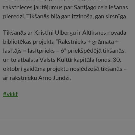
rakstnieces jautājumus par Santjago ceļa iešanas
pieredzi. Tikšanās bija gan izzinoša, gan sirsnīga.
Tikšanās ar Kristīni Ulbergu ir Alūksnes novada
bibliotēkas projekta “Rakstnieks + grāmata +
lasītājs = lasītprieks – 6” priekšpēdējā tikšanās,
un to atbalsta Valsts Kultūrkapitāla fonds. 30.
oktobrī gaidāma projektu noslēdzošā tikšanās –
ar rakstnieku Arno Jundzi.
#vkkf