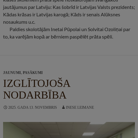
jautājumus par Latviju: Kas šobrīd ir Latvijas Valsts prezidents;
Kādas krāsas ir Latvijas karogā; Kāds ir senais Alūksnes
nosaukums u.c.
Paldies skolotājām Inetai Pūpolai un Solvitai Ozoliņai par
to, ka varējām kopā ar bērniem paspēlēt prāta spēli.
JAUNUMI
,
PASĀKUMI
IZGLĪTOJOŠA
NODARBĪBA
2025. GADA 13. NOVEMBRIS
INESE LEIMANE