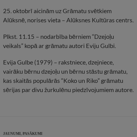
25. oktobrī aicinām uz Grāmatu svētkiem
Alūksnē, norises vieta – Alūksnes Kultūras centrs.
Plkst. 11.15 – nodarbība bērniem “Dzejoļu
veikals” kopā ar grāmatu autori Eviju Gulbi.
Evija Gulbe (1979) – rakstniece, dzejniece,
vairāku bērnu dzejoļu un bērnu stāstu grāmatu,
kas skaitās populārās “Koko un Riko” grāmatu
sērijas par divu žurkulēnu piedzīvojumiem autore.
JAUNUMI
,
PASĀKUMI