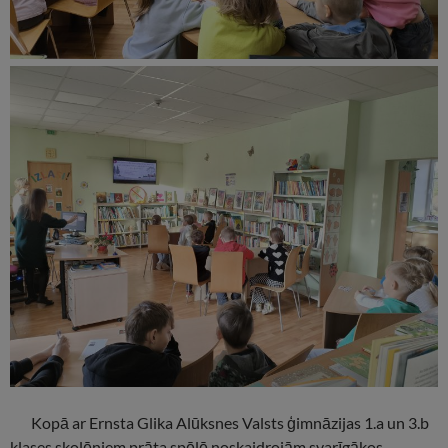
Kopā ar Ernsta Glika Alūksnes Valsts ģimnāzijas 1.a un 3.b
klases skolēniem prāta spēlē noskaidrojām svarīgākos