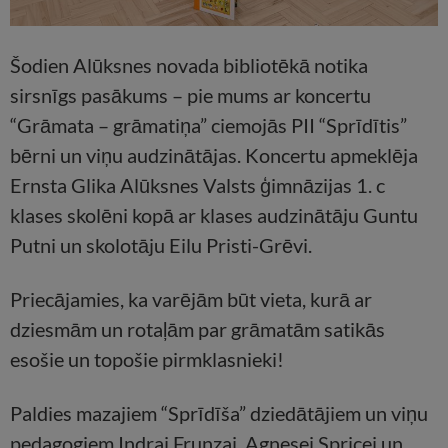
Šodien Alūksnes novada bibliotēkā notika
sirsnīgs pasākums – pie mums ar koncertu
“Grāmata – grāmatiņa” ciemojās PII “Sprīdītis”
bērni un viņu audzinātājas. Koncertu apmeklēja
Ernsta Glika Alūksnes Valsts ģimnāzijas 1. c
klases skolēni kopā ar klases audzinātāju Guntu
Putni un skolotāju Eilu Pristi-Grēvi.
Priecājamies, ka varējām būt vieta, kurā ar
dziesmām un rotaļām par grāmatām satikās
esošie un topošie pirmklasnieki!
Paldies mazajiem “Sprīdīša” dziedātājiem un viņu
pedagogiem Indrai Frunzai, Agnesei Spricei un