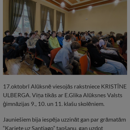
17.oktobrī Alūksnē viesojās rakstniece KRISTĪNE
ULBERGA. Viņa tikās ar E.Glika Alūksnes Valsts
ģimnāzijas 9., 10. un 11. klašu skolēniem.
Jauniešiem bija iespēja uzzināt gan par grāmatām
“Kariete uz Santjago” tapšanu, gan uzdot