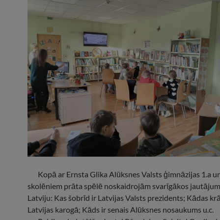
Kopā ar Ernsta Glika Alūksnes Valsts ģimnāzijas 1.a un
skolēniem prāta spēlē noskaidrojām svarīgākos jautājum
Latviju: Kas šobrīd ir Latvijas Valsts prezidents; Kādas krā
Latvijas karogā; Kāds ir senais Alūksnes nosaukums u.c.