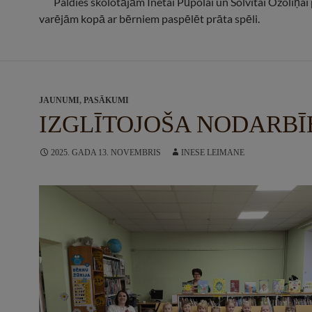
Paldies skolotājām Inetai Pūpolai un Solvitai Ozoliņai p
varējām kopā ar bērniem paspēlēt prāta spēli.
JAUNUMI
,
PASĀKUMI
IZGLĪTOJOŠA NODARBĪ
2025. GADA 13. NOVEMBRIS
INESE LEIMANE