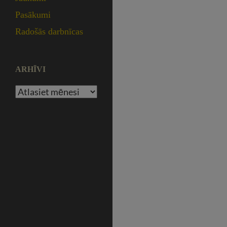
Pasākumi
Radošās darbnīcas
ARHĪVI
Arhīvi