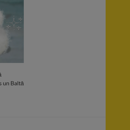
ā
s un Baltā