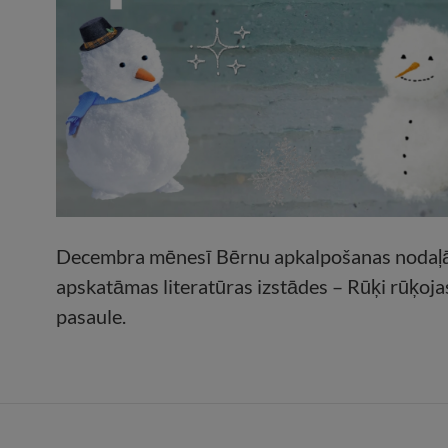
Decembra mēnesī Bērnu apkalpošanas nodaļ
apskatāmas literatūras izstādes – Rūķi rūķoja
pasaule.