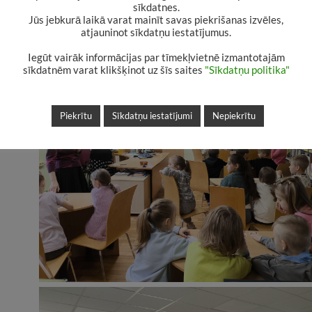
sīkdatnes.
Jūs jebkurā laikā varat mainīt savas piekrišanas izvēles,
atjauninot sīkdatņu iestatījumus.
Iegūt vairāk informācijas par tīmekļvietnē izmantotajām
sīkdatnēm varat klikšķinot uz šīs saites
"Sīkdatņu politika"
Piekrītu
Sīkdatņu iestatījumi
Nepiekrītu