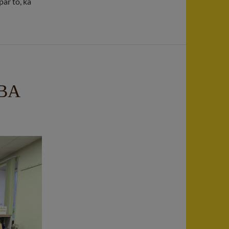
ar to, ka
BA