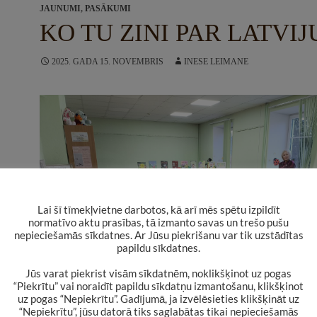
JAUNUMI
,
PASĀKUMI
KO TU ZINI PAR LATVIJ
2025. GADA 15. NOVEMBRIS
INESE LEIMANE
Lai šī tīmekļvietne darbotos, kā arī mēs spētu izpildīt
normatīvo aktu prasības, tā izmanto savas un trešo pušu
nepieciešamās sīkdatnes. Ar Jūsu piekrišanu var tik uzstādītas
papildu sīkdatnes.
Jūs varat piekrist visām sīkdatnēm, noklikšķinot uz pogas
“Piekrītu” vai noraidīt papildu sīkdatņu izmantošanu, klikšķinot
uz pogas “Nepiekrītu”. Gadījumā, ja izvēlēsieties klikšķināt uz
“Nepiekrītu”, jūsu datorā tiks saglabātas tikai nepieciešamās