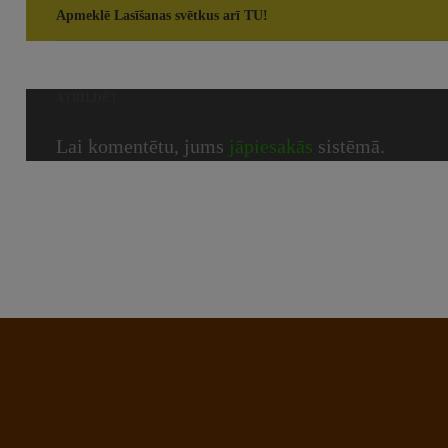
Apmeklē Lasīšanas svētkus arī TU!
ATBILDĒT
Lai komentētu, jums
jāpiesakās
sistēmā.