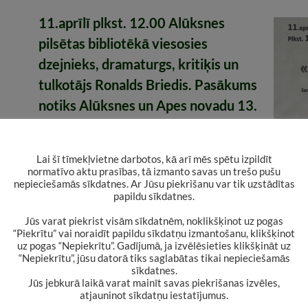
11.aprīlī plkst. 12.00 Alūksnes
pilsētas bibliotēkā viesosies
dzejnieks, dramaturgs, kritiķis un
tulkotājs Ronalds Briedis.
Pasākums
notiks Alūksnes un Apes novadu 13.
Grāmatu svētku ietvaros. Tikšanos
ar R. Briedi atbalsta Valsts
Lai šī tīmekļvietne darbotos, kā arī mēs spētu izpildīt
Kultūrkapitāla fonds.
normatīvo aktu prasības, tā izmanto savas un trešo pušu
nepieciešamās sīkdatnes. Ar Jūsu piekrišanu var tik uzstādītas
papildu sīkdatnes.
Ronalda Brieža literārie darbi publicēti visos l
Jūs varat piekrist visām sīkdatnēm, noklikšķinot uz pogas
Latvijas literārās periodikas izdevumos, inter
“Piekrītu” vai noraidīt papildu sīkdatņu izmantošanu, klikšķinot
portālos Latvijā un ārzemēs, kā arī iekļauti 4
uz pogas “Nepiekrītu”. Gadījumā, ja izvēlēsieties klikšķināt uz
“Nepiekrītu”, jūsu datorā tiks saglabātas tikai nepieciešamās
antoloģijās un 9 kopkrājumos (tai skaitā anglis
sīkdatnes.
Jūs jebkurā laikā varat mainīt savas piekrišanas izvēles,
ungāriski un maķedoniski).
atjauninot sīkdatņu iestatījumus.