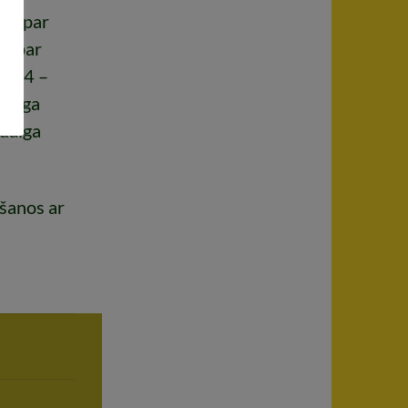
09 par
 – par
 2004 –
n luga
odalga
kšanos ar