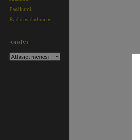
Pasākumi
Radošās darbnīcas
ARHĪVI
Arhīvi