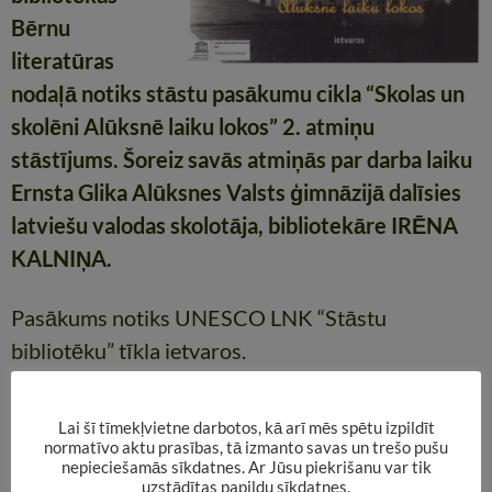
Bērnu
literatūras
nodaļā notiks stāstu pasākumu cikla “Skolas un
skolēni Alūksnē laiku lokos” 2. atmiņu
stāstījums. Šoreiz savās atmiņās par darba laiku
Ernsta Glika Alūksnes Valsts ģimnāzijā dalīsies
latviešu valodas skolotāja, bibliotekāre IRĒNA
KALNIŅA.
Pasākums notiks UNESCO LNK “Stāstu
bibliotēku” tīkla ietvaros.
Aicinām visus interesentus!
Lai šī tīmekļvietne darbotos, kā arī mēs spētu izpildīt
normatīvo aktu prasības, tā izmanto savas un trešo pušu
.
nepieciešamās sīkdatnes. Ar Jūsu piekrišanu var tik
uzstādītas papildu sīkdatnes.