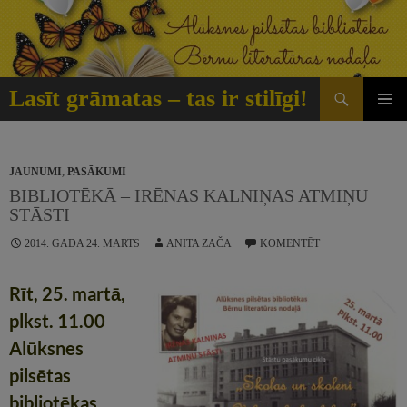
Doties
uz
saturu
Meklēt
Lasīt grāmatas – tas ir stilīgi!
GALVE
IZVĒLN
JAUNUMI
,
PASĀKUMI
BIBLIOTĒKĀ – IRĒNAS KALNIŅAS ATMIŅU
STĀSTI
2014. GADA 24. MARTS
ANITA ZAČA
KOMENTĒT
Rīt, 25. martā,
plkst. 11.00
Alūksnes
pilsētas
bibliotēkas