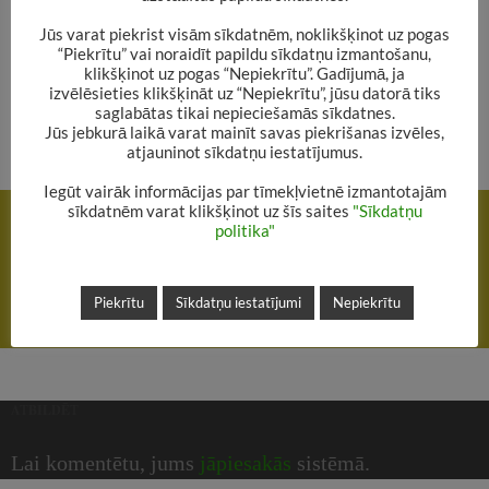
.
Jūs varat piekrist visām sīkdatnēm, noklikšķinot uz pogas
“Piekrītu” vai noraidīt papildu sīkdatņu izmantošanu,
klikšķinot uz pogas “Nepiekrītu”. Gadījumā, ja
izvēlēsieties klikšķināt uz “Nepiekrītu”, jūsu datorā tiks
saglabātas tikai nepieciešamās sīkdatnes.
Jūs jebkurā laikā varat mainīt savas piekrišanas izvēles,
atjauninot sīkdatņu iestatījumus.
Iegūt vairāk informācijas par tīmekļvietnē izmantotajām
Rakstu
sīkdatnēm varat klikšķinot uz šīs saites
"Sīkdatņu
IEPRIEKŠĒJAIS RAKSTS
navigācija
politika"
Nāc uz radošo darbnīcu “Grāmatzīme Tavai grāmatai”!
NĀKAMAIS RAKSTS
Piekrītu
Sīkdatņu iestatījumi
Nepiekrītu
Meitenēm būs iespēja uzzināt stila noslēpumus
ATBILDĒT
Lai komentētu, jums
jāpiesakās
sistēmā.