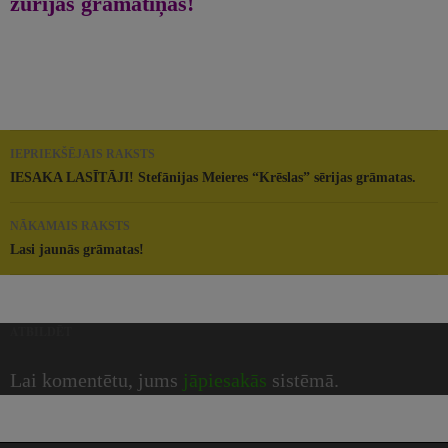
žūrijas grāmatiņas!
Rakstu
IEPRIEKŠĒJAIS RAKSTS
navigācija
IESAKA LASĪTĀJI! Stefānijas Meieres “Krēslas” sērijas grāmatas.
NĀKAMAIS RAKSTS
Lasi jaunās grāmatas!
ATBILDĒT
Lai komentētu, jums
jāpiesakās
sistēmā.