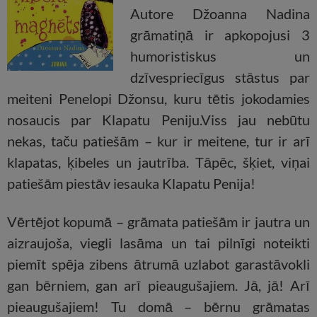
Autore Džoanna Nadina
grāmatiņā ir apkopojusi 3
humoristiskus un
dzīvespriecīgus stāstus par
meiteni Penelopi Džonsu, kuru tētis jokodamies
nosaucis par Klapatu Peniju.Viss jau nebūtu
nekas, taču patiešām – kur ir meitene, tur ir arī
klapatas, ķibeles un jautrība. Tāpēc, šķiet, viņai
patiešām piestāv iesauka Klapatu Penija!
Vērtējot kopumā – grāmata patiešām ir jautra un
aizraujoša, viegli lasāma un tai pilnīgi noteikti
piemīt spēja zibens ātrumā uzlabot garastāvokli
gan bērniem, gan arī pieaugušajiem. Jā, jā! Arī
pieaugušajiem! Tu domā – bērnu grāmatas