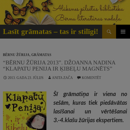
Doties
uz
saturu
Meklēt
Lasīt grāmatas – tas ir stilīgi!
GALVE
IZVĒLN
BĒRNU ŽŪRIJA
,
GRĀMATAS
“BĒRNU ŽŪRIJA 2013”. DŽOANNA NADINA
“KLAPATU PENIJA IR ĶIBEĻU MAGNĒTS”
2013. GADA 23. JŪLIJS
ANITA ZAČA
KOMENTĒT
Šī grāmatiņa ir viena no
sešām, kuras tiek piedāvātas
lasīšanai un vērtēšanai
3.-4.klašu žūrijas ekspertiem.