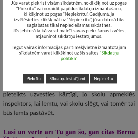
ķibelēm,jautrības un nedarbiem (viņa, protams,
Jūs varat piekrist visām sīkdatnēm, noklikšķinot uz pogas
“Piekrītu” vai noraidīt papildu sīkdatņu izmantošanu,
negrib pastrādāt blēņas, vienkārši tā vienmēr
klikšķinot uz pogas “Nepiekrītu”. Gadījumā, ja
sanāk); Penija no ielas paņem mājās it kā
izvēlēsieties klikšķināt uz “Nepiekrītu”, jūsu datorā tiks
saglabātas tikai nepieciešamās sīkdatnes.
noklīdušu suni, jo viņš meitenei izskatās savārdzis
Jūs jebkurā laikā varat mainīt savas piekrišanas izvēles,
atjauninot sīkdatņu iestatījumus.
un noplucis (kā vēlāk izrādās – suns nemaz nav
noklīdis, bet gan vienkārši piesiets pie pasta,
Iegūt vairāk informācijas par tīmekļvietnē izmantotajām
sīkdatnēm varat klikšķinot uz šīs saites
"Sīkdatņu
kamēr saimniece pērk pastmarkas); Penelope
politika"
Džonsa (tā pati Klapatu Penija) arī skolā nav vis
parasts bērns – viņai pavisam nejauši arī tur
Piekrītu
Sīkdatņu iestatījumi
Nepiekrītu
sanāk “nogāzt podus” pat laikā, kad visiem
pieteikts uzvesties kārtīgi, jo skolu apmeklēs
inspektors, lai lemtu, vai skolu slēgt, vai tomēr tai
būs lemts pastāvēt.
Lasi un vērtē arī Tu gan šo, gan citas Bērnu