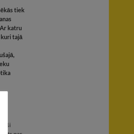
tēkās tiek
šanas
 Ar katru
 kuri tajā
s
ušajā,
ieku
otika
iem
īpaši
omāts par