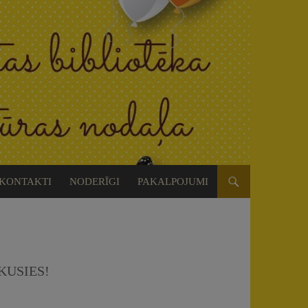
KONTAKTI
NODERĪGI
PAKALPOJUMI
KUSIES!