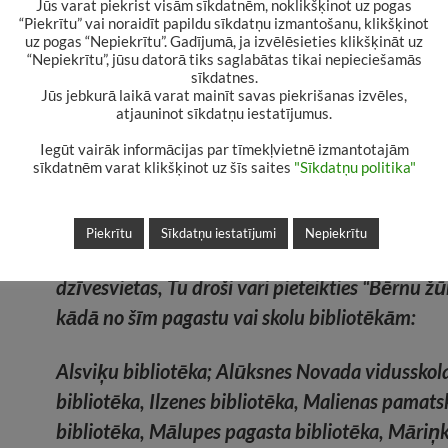
Jūs varat piekrist visām sīkdatnēm, noklikšķinot uz pogas
“Piekrītu” vai noraidīt papildu sīkdatņu izmantošanu, klikšķinot
to, lai grāmatas būtu atbilstošas vecumposm
uz pogas “Nepiekrītu”. Gadījumā, ja izvēlēsieties klikšķināt uz
konkrētā vecumposma lasītāju interesēm.
“Nepiekrītu”, jūsu datorā tiks saglabātas tikai nepieciešamās
sīkdatnes.
Jūs jebkurā laikā varat mainīt savas piekrišanas izvēles,
Žūrijas darbs ir sācies!
Mēs ļoti priecāsimies,
atjauninot sīkdatņu iestatījumus.
piedalīsies!
Nāc uz bibliotēku, aizpildi pietei
Iegūt vairāk informācijas par tīmekļvietnē izmantotajām
sīkdatnēm varat klikšķinot uz šīs saites
"Sīkdatņu politika"
anketu, paņem kādu no īpašās “Bērnu žūrijas
kolekcijas grāmatām un vasarā lasi!
Piekrītu
Sīkdatņu iestatījumi
Nepiekrītu
Ja Alūksnes pilsētas bibliotēka atrodas tālu no
dzīvesvietas, Tu droši vari pieteikties “Bērnu žūr
kādā no šīm pagastu vai skolu bibliotēkām:
Alsviķu bibliotēka; Alūksnes Novada vidusskol
bibliotēka, Ilzenes bibliotēka, Malienas pamats
bibliotēka, Mālupes pagasta bibliotēka, Māriņ