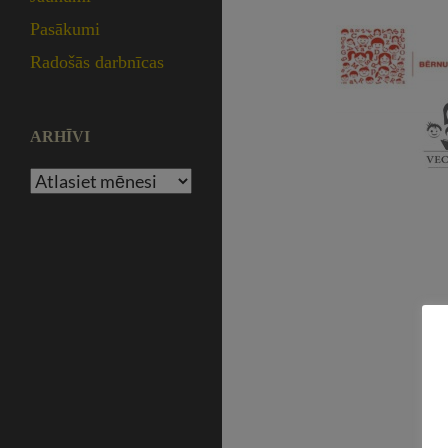
Pasākumi
Radošās darbnīcas
ARHĪVI
Arhīvi