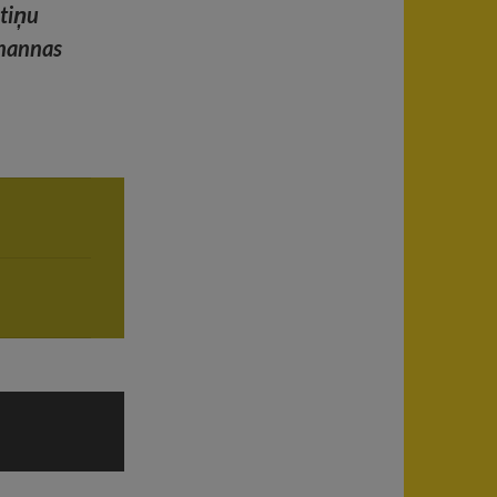
utiņu
unannas