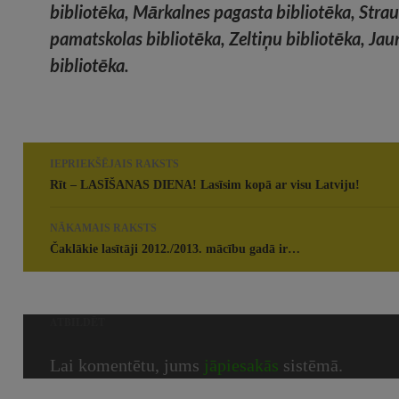
bibliotēka, Mārkalnes pagasta bibliotēka, Stra
pamatskolas bibliotēka, Zeltiņu bibliotēka, Ja
bibliotēka.
Rakstu
IEPRIEKŠĒJAIS RAKSTS
navigācija
Rīt – LASĪŠANAS DIENA! Lasīsim kopā ar visu Latviju!
NĀKAMAIS RAKSTS
Čaklākie lasītāji 2012./2013. mācību gadā ir…
ATBILDĒT
Lai komentētu, jums
jāpiesakās
sistēmā.