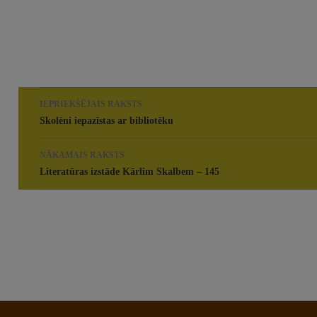
Rakstu
IEPRIEKŠĒJAIS RAKSTS
navigācija
Skolēni iepazīstas ar bibliotēku
NĀKAMAIS RAKSTS
Literatūras izstāde Kārlim Skalbem – 145