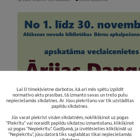
Lai šī tīmekļvietne darbotos, kā arī mēs spētu izpildīt
normatīvo aktu prasības, tā izmanto savas un trešo pušu
nepieciešamās sīkdatnes. Ar Jūsu piekrišanu var tik uzstādītas
papildu sīkdatnes.
Jūs varat piekrist visām sīkdatnēm, noklikšķinot uz pogas
“Piekrītu” vai noraidīt papildu sīkdatņu izmantošanu, klikšķinot
uz pogas “Nepiekrītu”. Gadījumā, ja izvēlēsieties klikšķināt uz
“Nepiekrītu”, jūsu datorā tiks saglabātas tikai nepieciešamās
sīkdatnes.