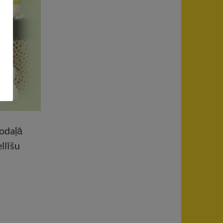
odaļā
llīšu