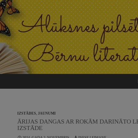
IZSTĀDES
,
JAUNUMI
ĀRIJAS DANGAS AR ROKĀM DARINĀTO L
IZSTĀDE
2024. GADA 2. NOVEMBRIS
INESE LEIMANE