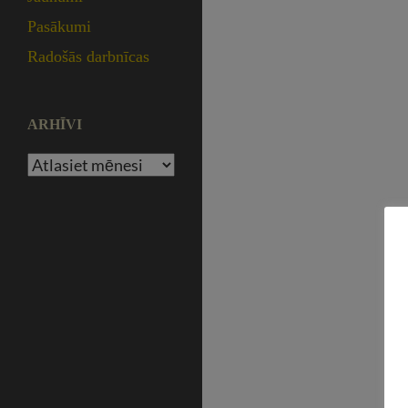
Pasākumi
Radošās darbnīcas
ARHĪVI
Arhīvi