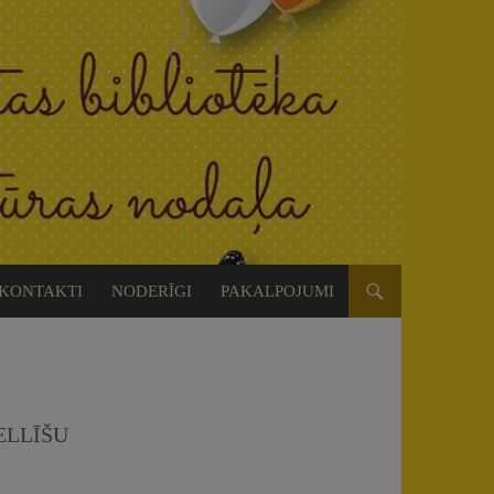
KONTAKTI
NODERĪGI
PAKALPOJUMI
ELLĪŠU