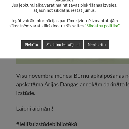
Jūs jebkurā laikā varat mainīt savas piekrišanas izvēles,
atjauninot sīkdatņu iestatījumus.
Iegūt vairāk informācijas par tīmekļvietnē izmantotajām
sīkdatnēm varat klikšķinot uz šīs saites
"Sīkdatņu politika"
Piekrītu
Sīkdatņu iestatījumi
Nepiekrītu
Visu novembra mēnesi Bērnu apkalpošanas n
apskatāma Ārijas Dangas ar rokām darināto le
izstāde.
Laipni aicinām!
#lellīšuizstādebibliotēkā