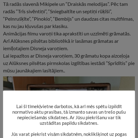
Tā radās slavenā Mikipele un “Draiskās melodijas”. Pēc tam
radās “Trīs sivēntiņi”, “Sniegbaltīte un septiņi rūķīši”,
“Pelnrušķīte”, “Pinokio”, “Bembijs” un daudzas citas multfilmas,
kas nu jau kļuvušas par klasiku.
Animācijas filmu varoņi tika aprakstīti un uzzīmēti grāmatās.
Arī Alūksnes pilsētas bibliotēkā ir lasāmas grāmatas ar
iemīļotajiem Disneja varoņiem.
Lai iepazītos ar Disneja varoņiem, 30 grāmatu kopa aizceļoja
uz Alūksnes pilsētas pirmskolas izglītības iestādi ”Sprīdītis” pie
mūsu jaunākajiem lasītājiem..
Lai šī tīmekļvietne darbotos, kā arī mēs spētu izpildīt
normatīvo aktu prasības, tā izmanto savas un trešo pušu
nepieciešamās sīkdatnes. Ar Jūsu piekrišanu var tik
uzstādītas papildu sīkdatnes.
Jūs varat piekrist visām sīkdatnēm, noklikšķinot uz pogas