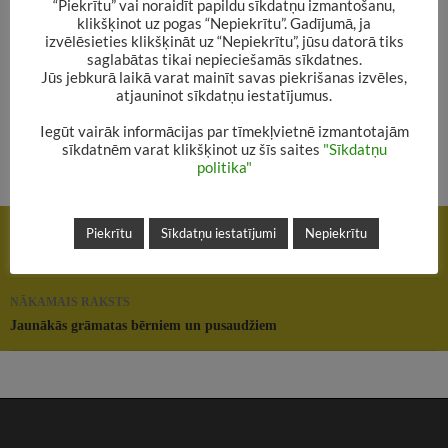
“Piekrītu” vai noraidīt papildu sīkdatņu izmantošanu,
klikšķinot uz pogas “Nepiekrītu”. Gadījumā, ja
izvēlēsieties klikšķināt uz “Nepiekrītu”, jūsu datorā tiks
saglabātas tikai nepieciešamās sīkdatnes.
Jūs jebkurā laikā varat mainīt savas piekrišanas izvēles,
atjauninot sīkdatņu iestatījumus.
Iegūt vairāk informācijas par tīmekļvietnē izmantotajām
sīkdatnēm varat klikšķinot uz šīs saites
"Sīkdatņu
politika"
Rakstu
IEPRIEKŠĒJAIS RAKSTS
Piekrītu
Sīkdatņu iestatījumi
Nepiekrītu
navigācija
Viktorīnas “Mana un Tava Latvija” rezultāti
NĀKAMAIS RAKSTS
Jaunākās grāmatas bērniem un pusaudžiem