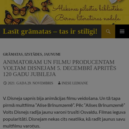
Doties
uz
saturu
Meklēt
Lasīt grāmatas – tas ir stilīgi!
GALVE
IZVĒLN
GRĀMATAS
,
IZSTĀDES
,
JAUNUMI
ANIMATORAM UN FILMU PRODUCENTAM
VOLTAM DISNEJAM 5. DECEMBRĪ APRITĒS
120 GADU JUBILEJA
2021. GADA 29. NOVEMBRIS
INESE LEIMANE
V. Disneja sapnis bija animācijas filmu veidošana. Un tā tapa
pirmā multfilma “Alise Brīnumzemē”. Pēc “Alises Brīnumzemē”
Volts Disnejs radīja jaunu varoni trusīti Osvaldu. Filmas ieguva
popularitāti. Disnejam nekas cits neatlika, kā radīt jaunus savu
multfilmu varoņus.