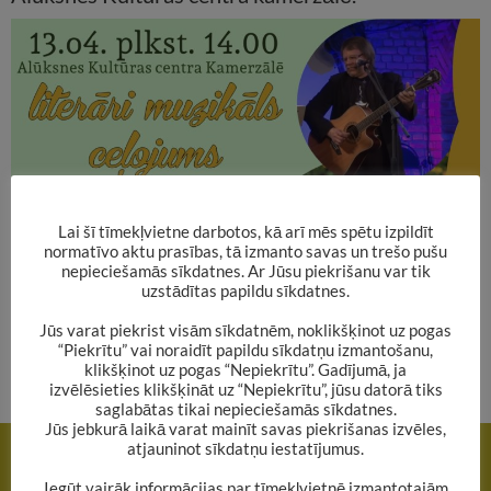
Lai šī tīmekļvietne darbotos, kā arī mēs spētu izpildīt
normatīvo aktu prasības, tā izmanto savas un trešo pušu
nepieciešamās sīkdatnes. Ar Jūsu piekrišanu var tik
uzstādītas papildu sīkdatnes.
Jūs varat piekrist visām sīkdatnēm, noklikšķinot uz pogas
“Piekrītu” vai noraidīt papildu sīkdatņu izmantošanu,
klikšķinot uz pogas “Nepiekrītu”. Gadījumā, ja
izvēlēsieties klikšķināt uz “Nepiekrītu”, jūsu datorā tiks
saglabātas tikai nepieciešamās sīkdatnes.
Jūs jebkurā laikā varat mainīt savas piekrišanas izvēles,
Rakstu
atjauninot sīkdatņu iestatījumus.
IEPRIEKŠĒJAIS RAKSTS
navigācija
Nāc uz tikšanos ar Zani un Indru Brūverēm!
Iegūt vairāk informācijas par tīmekļvietnē izmantotajām