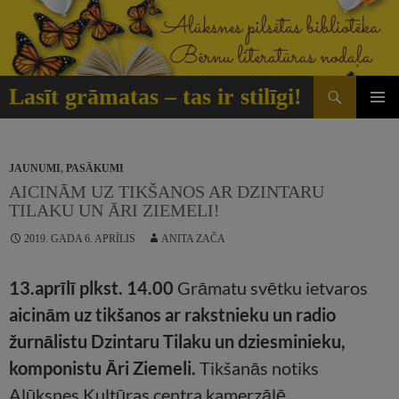
Doties
uz
saturu
Meklēt
Lasīt grāmatas – tas ir stilīgi!
GALVE
IZVĒLN
JAUNUMI
,
PASĀKUMI
AICINĀM UZ TIKŠANOS AR DZINTARU
TILAKU UN ĀRI ZIEMELI!
2019. GADA 6. APRĪLIS
ANITA ZAČA
13.aprīlī plkst. 14.00
Grāmatu svētku ietvaros
aicinām uz tikšanos ar rakstnieku un radio
žurnālistu Dzintaru Tilaku un dziesminieku,
komponistu Āri Ziemeli.
Tikšanās notiks
Alūksnes Kultūras centra kamerzālē.