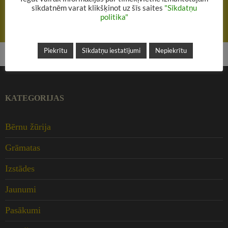
sīkdatnēm varat klikšķinot uz šīs saites
"Sīkdatņu
politika"
NĀKAMAIS RAKSTS
Bērnu literatūras nodaļā – Ralfa Riteņa zīmējumu izstāde
Piekrītu
Sīkdatņu iestatījumi
Nepiekrītu
KATEGORIJAS
Bērnu žūrija
Grāmatas
Izstādes
Jaunumi
Pasākumi