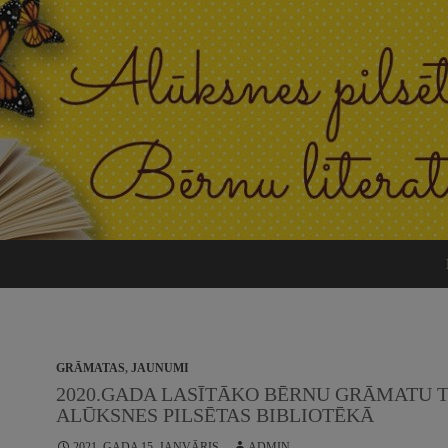
GRĀMATAS
,
JAUNUMI
2020.GADA LASĪTĀKO BĒRNU GRĀMATU T
ALŪKSNES PILSĒTAS BIBLIOTĒKĀ
2021. GADA 15. JANVĀRIS
ADMIN