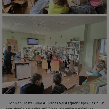
Kopā ar Ernsta Glika Alūksnes Valsts ģimnāzijas 1.a un 3.b
klases skolēniem prāta spēlē noskaidrojām svarīgākos