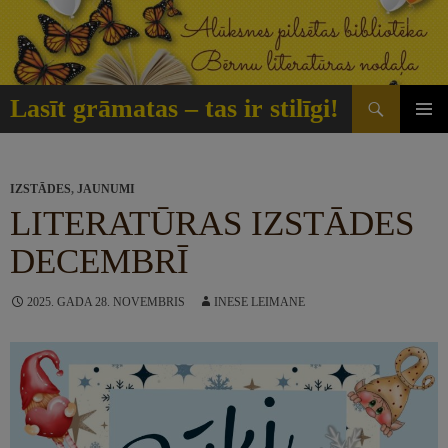
Doties
uz
saturu
Meklēt
Lasīt grāmatas – tas ir stilīgi!
GALVE
IZVĒLN
IZSTĀDES
,
JAUNUMI
LITERATŪRAS IZSTĀDES
DECEMBRĪ
2025. GADA 28. NOVEMBRIS
INESE LEIMANE