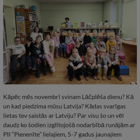
Kāpēc mēs novembrī svinam Lāčplēša dienu? Kā
un kad piedzima mūsu Latvija? Kādas svarīgas
lietas tev saistās ar Latviju? Par visu šo un vēl
daudz ko šodien izglītojošā nodarbībā runājām ar
PII “Pienenīte” lielajiem, 5-7 gadus jaunajiem