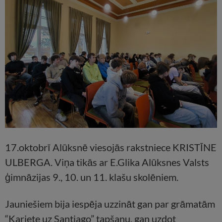
17.oktobrī Alūksnē viesojās rakstniece KRISTĪNE
ULBERGA. Viņa tikās ar E.Glika Alūksnes Valsts
ģimnāzijas 9., 10. un 11. klašu skolēniem.
Jauniešiem bija iespēja uzzināt gan par grāmatām
“Kariete uz Santjago” tapšanu, gan uzdot