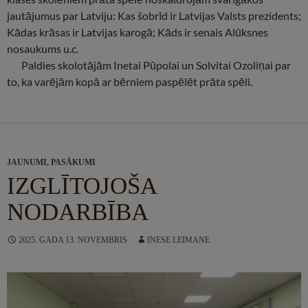
jautājumus par Latviju: Kas šobrīd ir Latvijas Valsts prezidents;
Kādas krāsas ir Latvijas karogā; Kāds ir senais Alūksnes
nosaukums u.c.
Paldies skolotājām Inetai Pūpolai un Solvitai Ozoliņai par
to, ka varējām kopā ar bērniem paspēlēt prāta spēli.
JAUNUMI
,
PASĀKUMI
IZGLĪTOJOŠA
NODARBĪBA
2025. GADA 13. NOVEMBRIS
INESE LEIMANE