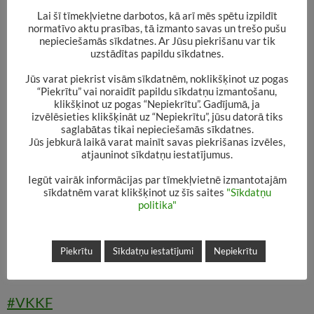
Lai šī tīmekļvietne darbotos, kā arī mēs spētu izpildīt
normatīvo aktu prasības, tā izmanto savas un trešo pušu
nepieciešamās sīkdatnes. Ar Jūsu piekrišanu var tik
uzstādītas papildu sīkdatnes.
Jūs varat piekrist visām sīkdatnēm, noklikšķinot uz pogas
“Piekrītu” vai noraidīt papildu sīkdatņu izmantošanu,
klikšķinot uz pogas “Nepiekrītu”. Gadījumā, ja
izvēlēsieties klikšķināt uz “Nepiekrītu”, jūsu datorā tiks
Jau pavisam drīz, 30. oktobrī, Alūksnē viesosies
saglabātas tikai nepieciešamās sīkdatnes.
Jūs jebkurā laikā varat mainīt savas piekrišanas izvēles,
rakstnieks ARNO JUNDZE.
atjauninot sīkdatņu iestatījumus.
Iegūt vairāk informācijas par tīmekļvietnē izmantotajām
Šī būs Alūksnes novada bibliotēkas projektu
sīkdatnēm varat klikšķinot uz šīs saites
"Sīkdatņu
“Rakstnieks + grāmata +lasītājs = lasītprieks -6”
politika"
noslēdzošā tikšanās.
Piekrītu
Sīkdatņu iestatījumi
Nepiekrītu
Gaidīsim visus interesentus!
#VKKF