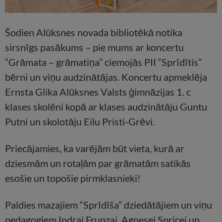
Šodien Alūksnes novada bibliotēkā notika
sirsnīgs pasākums – pie mums ar koncertu
“Grāmata – grāmatiņa” ciemojās PII “Sprīdītis”
bērni un viņu audzinātājas. Koncertu apmeklēja
Ernsta Glika Alūksnes Valsts ģimnāzijas 1. c
klases skolēni kopā ar klases audzinātāju Guntu
Putni un skolotāju Eilu Pristi-Grēvi.
Priecājamies, ka varējām būt vieta, kurā ar
dziesmām un rotaļām par grāmatām satikās
esošie un topošie pirmklasnieki!
Paldies mazajiem “Sprīdīša” dziedātājiem un viņu
pedagogiem Indrai Frunzai, Agnesei Spricei un