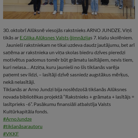
30. oktobrī Alūksnē viesojās rakstnieks ARNO JUNDZE. Viņš
tikās ar
E.Glika Alūksnes Valsts ģimnāzija
s 7. klašu skolēniem.
Jaunieši rakstniekam ne tikai uzdeva daudz jautājumu, bet arī
saņēma ar rakstnieka un viņa skolas biedru dzīves pieredzi
motivētus padomus tomēr būt grāmatu lasītājiem, nevis tiem,
kuri nelasa… Atziņa, kuru jaunieši no šīs tikšanās varēja
paņemt sev līdzi, – lasītāji dzīvē sasniedz augstākus mērķus,
nekā nelasītāji.
Tikšanās ar Arno Jundzi bija noslēdzošā tikšanās Alūksnes
novada bibliotēkas projektā “Rakstnieks + grāmata + lasītājs =
lasītprieks -6”. Pasākumu finansiāli atbalstīja Valsts
Kultūrkapitāla fonds.
#ArnoJundze
#tikšanāsarautoru
#VKKF