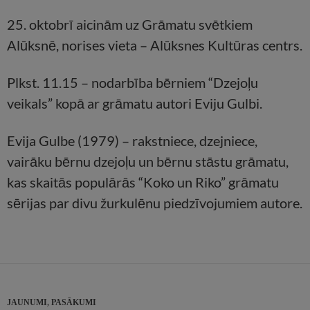
25. oktobrī aicinām uz Grāmatu svētkiem
Alūksnē, norises vieta – Alūksnes Kultūras centrs.
Plkst. 11.15 – nodarbība bērniem “Dzejoļu
veikals” kopā ar grāmatu autori Eviju Gulbi.
Evija Gulbe (1979) – rakstniece, dzejniece,
vairāku bērnu dzejoļu un bērnu stāstu grāmatu,
kas skaitās populārās “Koko un Riko” grāmatu
sērijas par divu žurkulēnu piedzīvojumiem autore.
JAUNUMI
,
PASĀKUMI