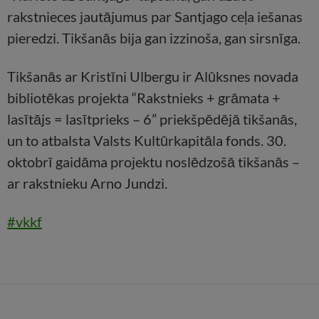
rakstnieces jautājumus par Santjago ceļa iešanas
pieredzi. Tikšanās bija gan izzinoša, gan sirsnīga.
Tikšanās ar Kristīni Ulbergu ir Alūksnes novada
bibliotēkas projekta “Rakstnieks + grāmata +
lasītājs = lasītprieks – 6” priekšpēdējā tikšanās,
un to atbalsta Valsts Kultūrkapitāla fonds. 30.
oktobrī gaidāma projektu noslēdzošā tikšanās –
ar rakstnieku Arno Jundzi.
#vkkf